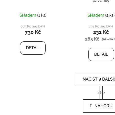
pavouky
Skladem
(1 ks)
Skladem
(2 ks)
603 Kč bez DPH
192 Kč bez DPH
730 Kč
232 Kč
285 Kč
(až –20 
DETAIL
DETAIL
NAČÍST 8 DALŠÍ
S
1
2
t
O
r
v
á
l
NAHORU
n
á
k