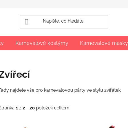
ky
Karnevalové kostýmy
Karnevalové masky
Zvířecí
Tady najdete vše pro karnevalovou párty ve stylu zvířátek.
Stránka
1
z
2
-
20
položek celkem
V