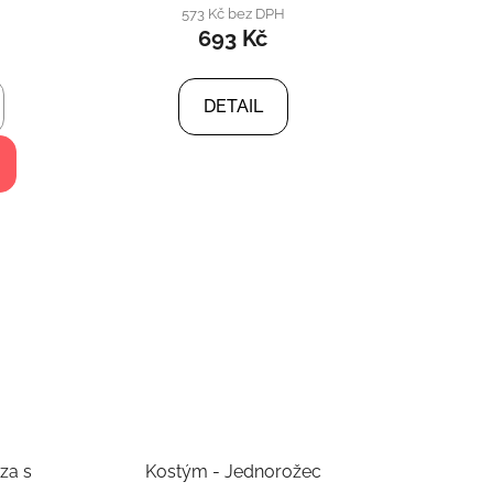
573 Kč bez DPH
693 Kč
DETAIL
za s
Kostým - Jednorožec