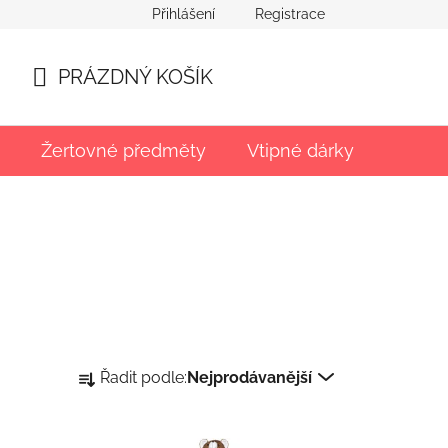
Přihlášení
Registrace
PRÁZDNÝ KOŠÍK
NÁKUPNÍ
KOŠÍK
Žertovné předměty
Vtipné dárky
Párty
Ř
Řadit podle:
Nejprodávanější
a
z
e