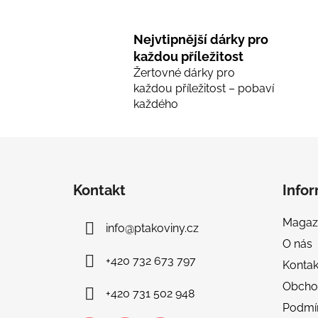
Nejvtipnější dárky pro
každou příležitost
Žertovné dárky pro
každou příležitost – pobaví
každého
Z
á
Kontakt
Info
p
a
Magaz
info
@
ptakoviny.cz
t
O nás
í
+420 732 673 797
Kontak
Obcho
+420 731 502 948
Podmí