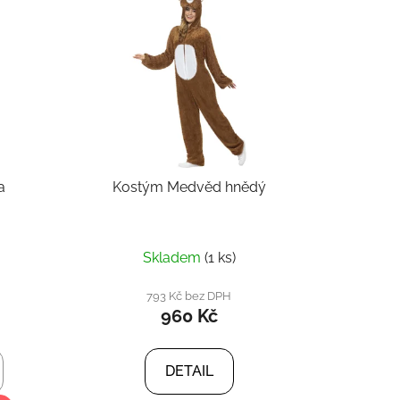
n
í
p
r
o
d
u
k
a
Kostým Medvěd hnědý
t
ů
Skladem
(1 ks)
793 Kč bez DPH
960 Kč
DETAIL