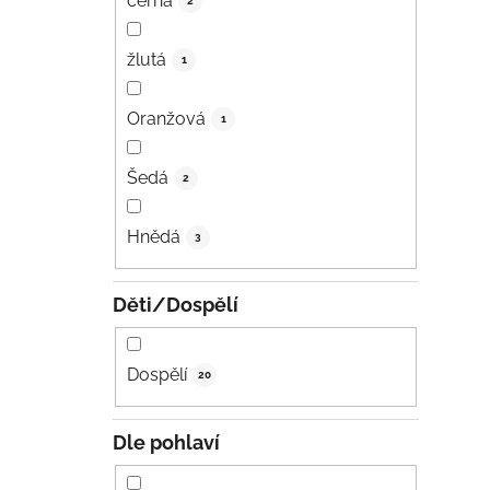
černá
2
žlutá
1
Oranžová
1
Šedá
2
Hnědá
3
Děti/Dospělí
Dospělí
20
Dle pohlaví