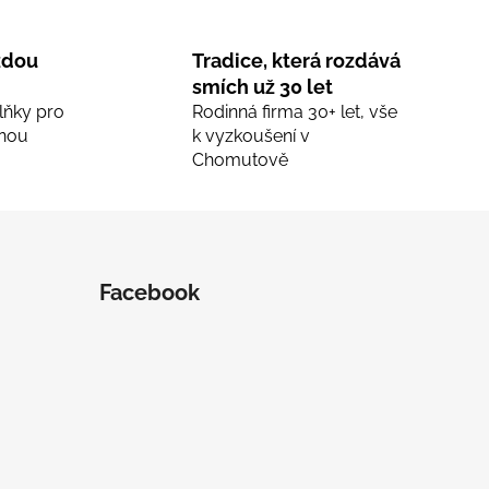
ždou
Tradice, která rozdává
smích už 30 let
lňky pro
Rodinná firma 30+ let, vše
nou
k vyzkoušení v
Chomutově
Facebook