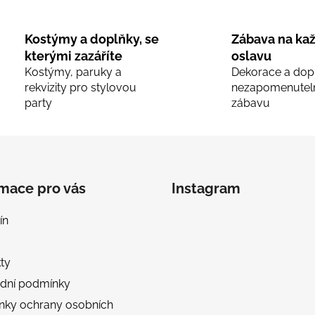
d
o
v
a
á
c
Kostýmy a doplňky, se
Zábava na ka
n
í
kterými zazáříte
oslavu
í
p
Kostýmy, paruky a
Dekorace a dop
r
rekvizity pro stylovou
nezapomenutel
v
party
zábavu
k
y
v
ý
p
rmace pro vás
Instagram
i
s
ín
u
ty
dní podmínky
nky ochrany osobních