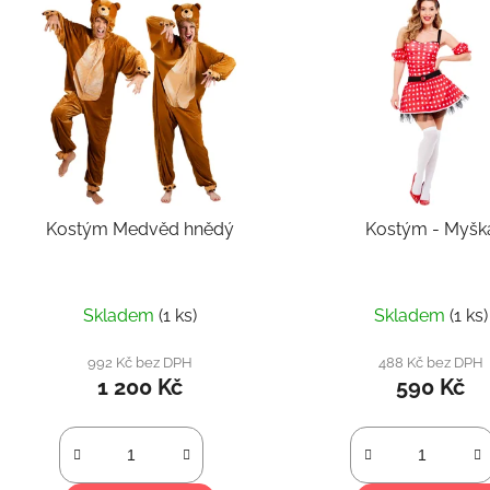
ý
p
s
p
r
o
d
Kostým Medvěd hnědý
Kostým - Myšk
u
k
t
Skladem
(1 ks)
Skladem
(1 ks)
ů
992 Kč bez DPH
488 Kč bez DPH
1 200 Kč
590 Kč