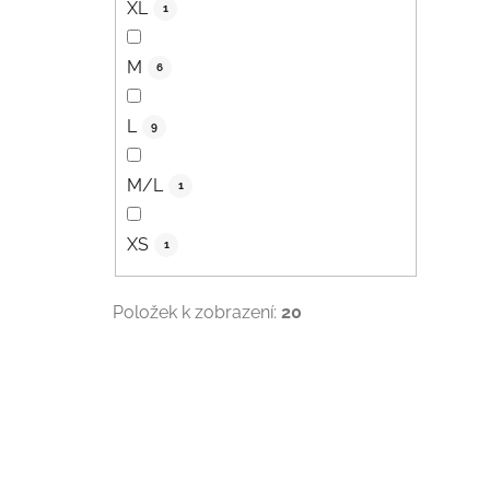
XL
1
M
6
L
9
M/L
1
XS
1
Položek k zobrazení:
20