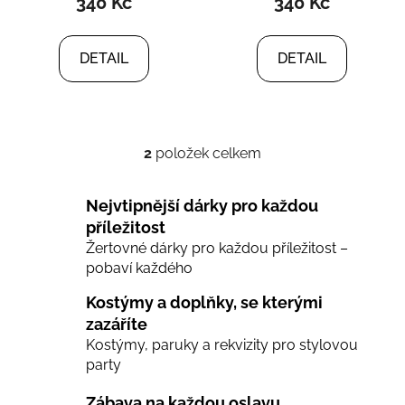
340 Kč
340 Kč
je
1,0
z
DETAIL
DETAIL
5
hvězdiček.
2
položek celkem
O
v
l
Nejvtipnější dárky pro každou
á
příležitost
d
Žertovné dárky pro každou příležitost –
a
pobaví každého
c
í
Kostýmy a doplňky, se kterými
p
zazáříte
r
Kostýmy, paruky a rekvizity pro stylovou
v
party
k
y
Zábava na každou oslavu