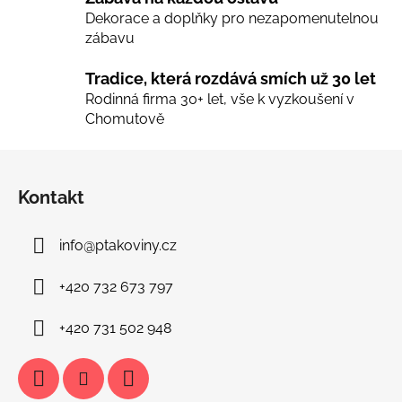
v
Dekorace a doplňky pro nezapomenutelnou
ý
zábavu
p
i
Tradice, která rozdává smích už 30 let
s
Rodinná firma 30+ let, vše k vyzkoušení v
u
Chomutově
Z
á
Kontakt
p
a
info
@
ptakoviny.cz
t
í
+420 732 673 797
+420 731 502 948