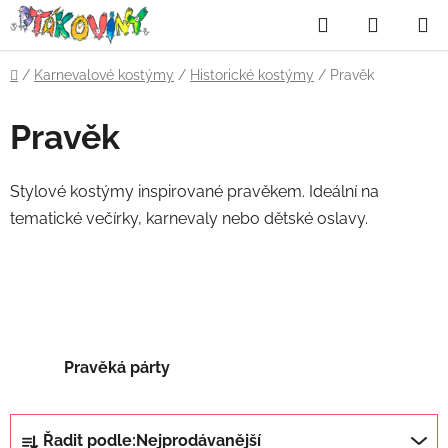
Přejít
Hledat
NÁKUP
na
obsah
KOŠÍK
Domů
/
Karnevalové kostýmy
/
Historické kostýmy
/
Pravěk
Pravěk
Stylové kostýmy inspirované pravěkem. Ideální na
tematické večírky, karnevaly nebo dětské oslavy.
Pravěká párty
Ř
Řadit podle:
Nejprodávanější