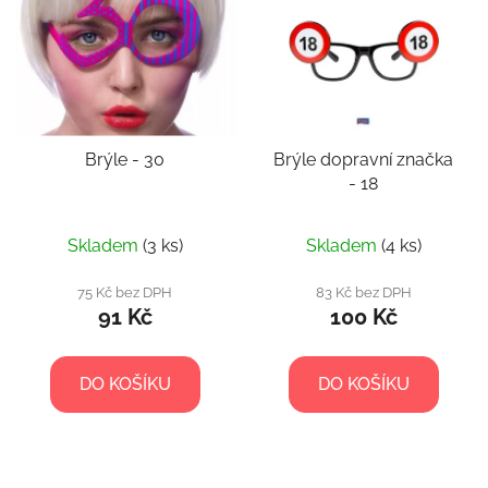
p
o
i
d
s
u
p
k
r
t
Brýle - 30
Brýle dopravní značka
o
ů
- 18
d
u
k
Skladem
(3 ks)
Skladem
(4 ks)
t
75 Kč bez DPH
83 Kč bez DPH
ů
91 Kč
100 Kč
DO KOŠÍKU
DO KOŠÍKU