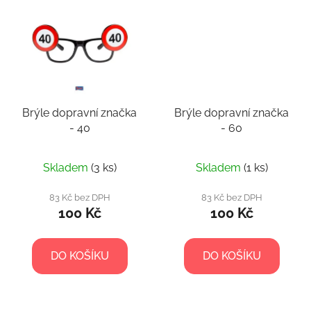
Brýle dopravní značka
Brýle dopravní značka
- 40
- 60
Průměrné
Skladem
(3 ks)
Skladem
(1 ks)
hodnocení
produktu
83 Kč bez DPH
83 Kč bez DPH
100 Kč
100 Kč
je
5,0
z
DO KOŠÍKU
DO KOŠÍKU
5
hvězdiček.