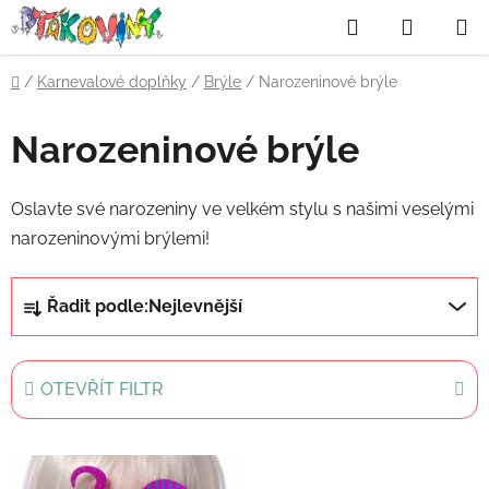
Přejít
Hledat
NÁKUP
na
obsah
KOŠÍK
Domů
/
Karnevalové doplňky
/
Brýle
/
Narozeninové brýle
Narozeninové brýle
Oslavte své narozeniny ve velkém stylu s našimi veselými
narozeninovými brýlemi!
Ř
Řadit podle:
Nejlevnější
a
z
e
OTEVŘÍT FILTR
n
í
V
p
ý
r