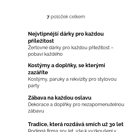
7
položek celkem
O
v
l
Nejvtipnější dárky pro každou
á
příležitost
d
Žertovné dárky pro každou příležitost –
a
pobaví každého
c
í
Kostýmy a doplňky, se kterými
p
zazáříte
r
Kostýmy, paruky a rekvizity pro stylovou
v
party
k
y
Zábava na každou oslavu
v
Dekorace a doplňky pro nezapomenutelnou
ý
zábavu
p
i
Tradice, která rozdává smích už 30 let
s
Rodinná firma 30+ let, vše k vyzkoušení v