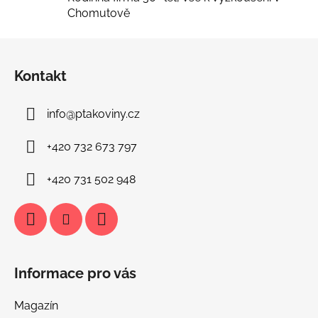
u
Chomutově
Z
á
Kontakt
p
a
info
@
ptakoviny.cz
t
í
+420 732 673 797
+420 731 502 948
Informace pro vás
Magazín