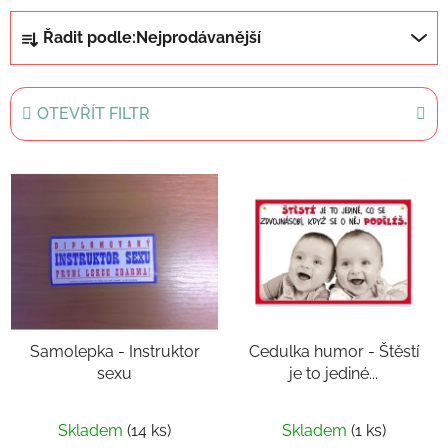
Ř
Řadit podle:
Nejprodávanější
a
z
e
OTEVŘÍT FILTR
n
í
V
p
ý
r
p
o
i
d
s
u
p
k
r
t
Samolepka - Instruktor
Cedulka humor - Štěstí
o
ů
sexu
je to jediné...
d
u
k
Skladem
(14 ks)
Skladem
(1 ks)