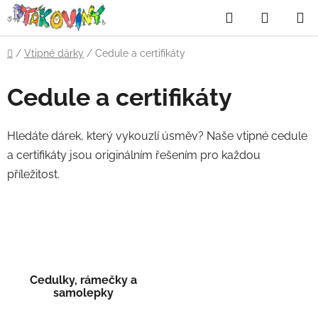
Přejít
Hledat
NÁKUP
na
obsah
KOŠÍK
Domů
/
Vtipné dárky
/
Cedule a certifikáty
Cedule a certifikáty
Hledáte dárek, který vykouzlí úsměv? Naše vtipné cedule
a certifikáty jsou originálním řešením pro každou
příležitost.
Cedulky, rámečky a
samolepky