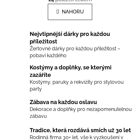
v
n
l
k
NAHORU
á
o
d
v
a
á
Nejvtipnější dárky pro každou
c
n
í
příležitost
í
Žertovné dárky pro každou příležitost –
p
pobaví každého
r
v
Kostýmy a doplňky, se kterými
k
zazáříte
y
Kostýmy, paruky a rekvizity pro stylovou
v
party
ý
p
Zábava na každou oslavu
i
Dekorace a doplňky pro nezapomenutelnou
s
zábavu
u
Tradice, která rozdává smích už 30 let
Rodinná firma 30+ let, vše k vyzkoušení v