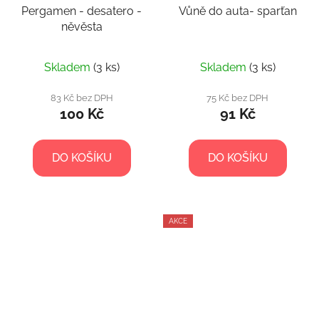
Pergamen - desatero -
Vůně do auta- sparťan
něvěsta
Průměrné
Skladem
(3 ks)
Skladem
(3 ks)
hodnocení
produktu
83 Kč bez DPH
75 Kč bez DPH
100 Kč
91 Kč
je
5,0
z
DO KOŠÍKU
DO KOŠÍKU
5
hvězdiček.
AKCE