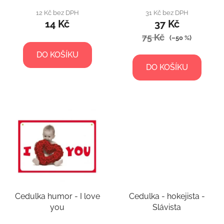
t
12 Kč bez DPH
31 Kč bez DPH
ů
14 Kč
37 Kč
75 Kč
(–50 %)
DO KOŠÍKU
DO KOŠÍKU
Cedulka humor - I love
Cedulka - hokejista -
you
Slávista