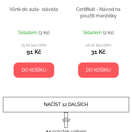
Vůně do auta- slávista
Certifikát - Návod na
použití manželky
Skladem
(3 ks)
Skladem
(2 ks)
75 Kč bez DPH
26 Kč bez DPH
91 Kč
31 Kč
DO KOŠÍKU
DO KOŠÍKU
NAČÍST 12 DALŠÍCH
S
1
2
t
r
O
á
24
položek celkem