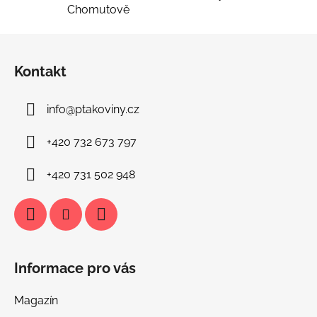
Chomutově
Z
á
Kontakt
p
a
info
@
ptakoviny.cz
t
í
+420 732 673 797
+420 731 502 948
Informace pro vás
Magazín