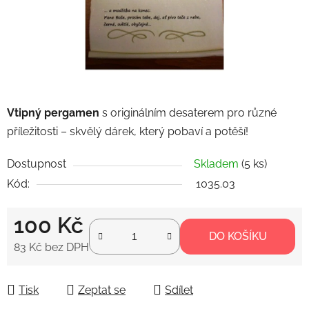
Vtipný pergamen
s originálním desaterem pro různé
příležitosti – skvělý dárek, který pobaví a potěší!
Dostupnost
Skladem
(5 ks)
Kód:
1035.03
100 Kč
DO KOŠÍKU
83 Kč bez DPH
Měrná cena:
Tisk
Zeptat se
Sdílet