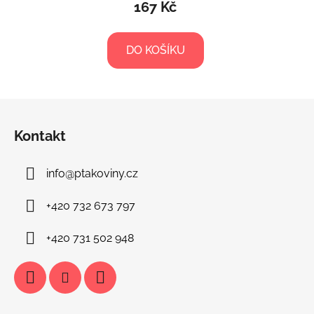
167 Kč
DO KOŠÍKU
Z
á
Kontakt
p
a
info
@
ptakoviny.cz
t
í
+420 732 673 797
+420 731 502 948