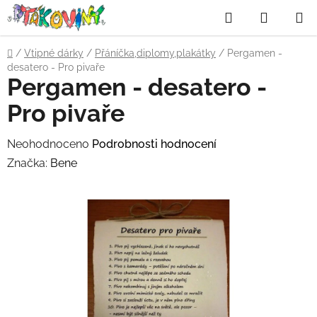
Přejít
Hledat
NÁKUP
na
obsah
KOŠÍK
Domů
/
Vtipné dárky
/
Přáníčka,diplomy,plakátky
/
Pergamen -
desatero - Pro pivaře
Pergamen - desatero -
Pro pivaře
Průměrné
Neohodnoceno
Podrobnosti hodnocení
hodnocení
Značka:
Bene
produktu
je
0,0
z
5
hvězdiček.