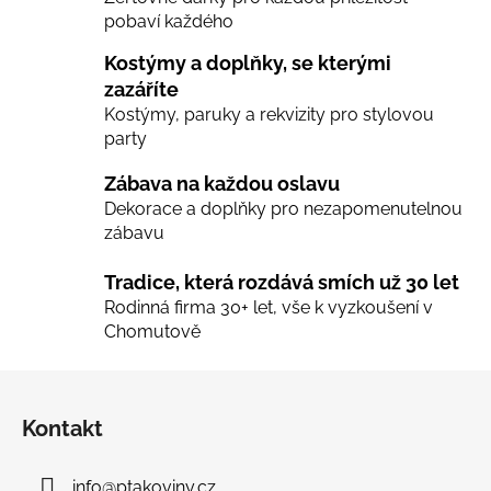
pobaví každého
r
v
Kostýmy a doplňky, se kterými
k
zazáříte
y
Kostýmy, paruky a rekvizity pro stylovou
v
party
ý
p
Zábava na každou oslavu
i
Dekorace a doplňky pro nezapomenutelnou
s
zábavu
u
Tradice, která rozdává smích už 30 let
Rodinná firma 30+ let, vše k vyzkoušení v
Chomutově
Z
á
Kontakt
p
a
info
@
ptakoviny.cz