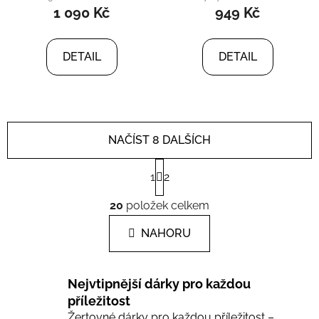
1 090 Kč
949 Kč
DETAIL
DETAIL
NAČÍST 8 DALŠÍCH
S
1
2
t
r
O
á
20
položek celkem
v
n
l
k
NAHORU
á
o
d
v
a
á
Nejvtipnější dárky pro každou
c
n
í
příležitost
í
Žertovné dárky pro každou příležitost –
p