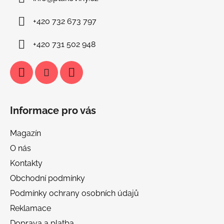
t
í
+420 732 673 797
+420 731 502 948
Informace pro vás
Magazín
O nás
Kontakty
Obchodní podmínky
Podmínky ochrany osobních údajů
Reklamace
Doprava a platba