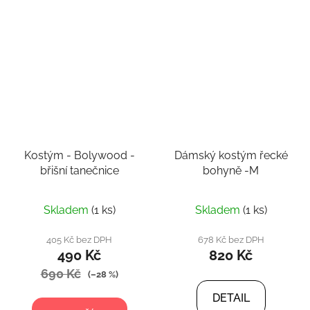
Kostým - Bolywood -
Dámský kostým řecké
břišní tanečnice
bohyně -M
Skladem
(1 ks)
Skladem
(1 ks)
405 Kč bez DPH
678 Kč bez DPH
490 Kč
820 Kč
690 Kč
(–28 %)
DETAIL