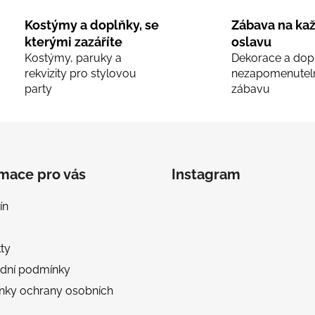
í
p
Kostýmy a doplňky, se
Zábava na ka
r
kterými zazáříte
oslavu
v
Kostýmy, paruky a
Dekorace a dop
k
rekvizity pro stylovou
nezapomenutel
y
party
zábavu
v
ý
p
i
s
rmace pro vás
Instagram
u
ín
ty
dní podmínky
nky ochrany osobních