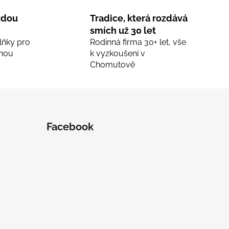
ždou
Tradice, která rozdává
smích už 30 let
lňky pro
Rodinná firma 30+ let, vše
nou
k vyzkoušení v
Chomutově
Facebook