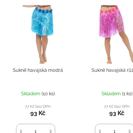
V
ý
p
s
p
r
o
d
Sukně havajská modrá
Sukně havajská rů
u
k
t
Skladem
(10 ks)
Skladem
(1 ks)
ů
77 Kč bez DPH
77 Kč bez DPH
93 Kč
93 Kč