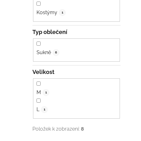
Kostýmy
1
Typ oblečení
Sukně
6
Velikost
M
1
L
1
Položek k zobrazení:
8