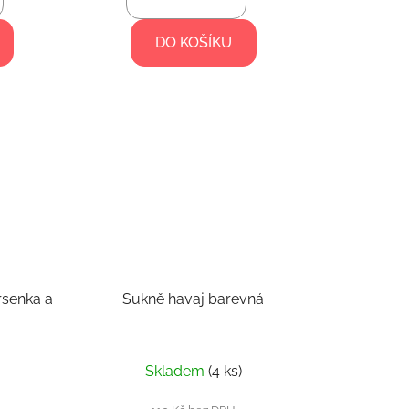
DO KOŠÍKU
rsenka a
Sukně havaj barevná
Skladem
(4 ks)