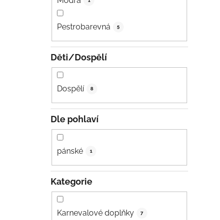
Modrá
1
Pestrobarevná
5
Děti/Dospělí
Dospělí
8
Dle pohlaví
pánské
1
Kategorie
Karnevalové doplňky
7