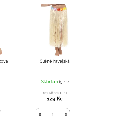
e
n
í
p
r
o
d
u
k
žová
Sukně havajská
t
ů
Skladem
(5 ks)
107 Kč bez DPH
129 Kč