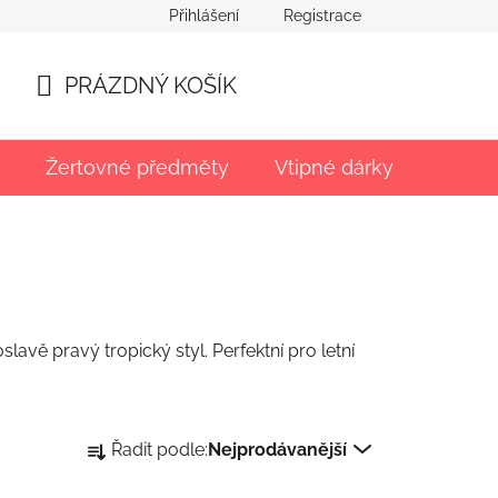
Přihlášení
Registrace
PRÁZDNÝ KOŠÍK
NÁKUPNÍ
KOŠÍK
Žertovné předměty
Vtipné dárky
Párty
lavě pravý tropický styl. Perfektní pro letní
Ř
Řadit podle:
Nejprodávanější
a
z