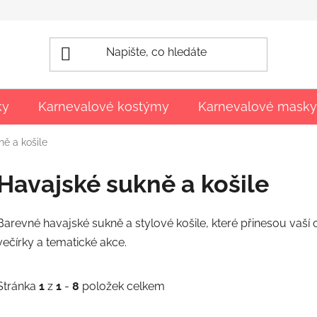
ky
Karnevalové kostýmy
Karnevalové masky
ně a košile
Havajské sukně a košile
Barevné havajské sukně a stylové košile, které přinesou vaší os
večírky a tematické akce.
Stránka
1
z
1
-
8
položek celkem