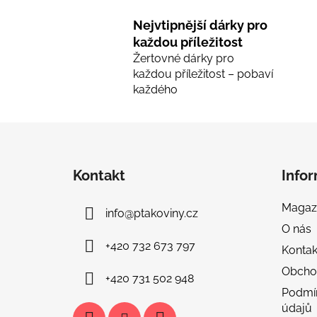
Nejvtipnější dárky pro
každou příležitost
Žertovné dárky pro
každou příležitost – pobaví
každého
Z
á
Kontakt
Info
p
a
Magaz
info
@
ptakoviny.cz
t
O nás
í
+420 732 673 797
Kontak
Obcho
+420 731 502 948
Podmí
údajů