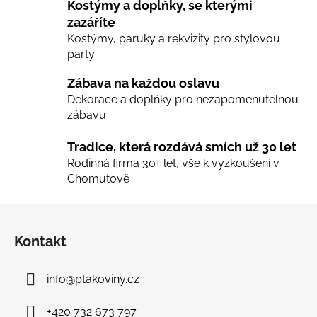
Kostýmy a doplňky, se kterými
k
zazáříte
y
Kostýmy, paruky a rekvizity pro stylovou
v
party
ý
p
Zábava na každou oslavu
i
Dekorace a doplňky pro nezapomenutelnou
s
zábavu
u
Tradice, která rozdává smích už 30 let
Rodinná firma 30+ let, vše k vyzkoušení v
Chomutově
Z
á
Kontakt
p
a
info
@
ptakoviny.cz
t
í
+420 732 673 797