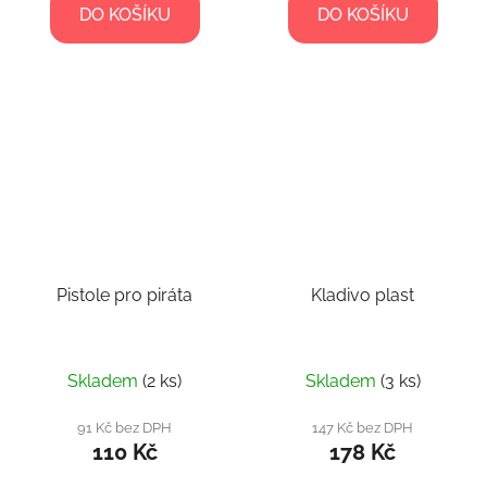
DO KOŠÍKU
DO KOŠÍKU
Pistole pro piráta
Kladivo plast
Průměrné
Skladem
(2 ks)
Skladem
(3 ks)
hodnocení
produktu
91 Kč bez DPH
147 Kč bez DPH
110 Kč
178 Kč
je
5,0