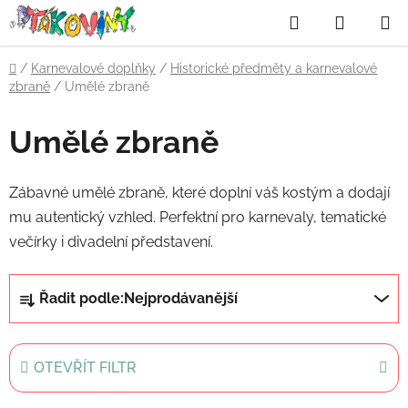
Přejít
Hledat
NÁKUP
na
obsah
KOŠÍK
Domů
/
Karnevalové doplňky
/
Historické předměty a karnevalové
zbraně
/
Umělé zbraně
Umělé zbraně
Zábavné umělé zbraně, které doplní váš kostým a dodají
mu autentický vzhled. Perfektní pro karnevaly, tematické
večírky i divadelní představení.
Ř
Řadit podle:
Nejprodávanější
a
z
e
OTEVŘÍT FILTR
n
í