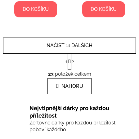
z
DO KOŠÍKU
DO KOŠÍKU
5
hvězdiček.
NAČÍST 11 DALŠÍCH
S
1
2
t
r
O
á
23
položek celkem
v
n
l
k
NAHORU
á
o
d
v
a
á
Nejvtipnější dárky pro každou
c
n
í
příležitost
í
Žertovné dárky pro každou příležitost –
p
pobaví každého
r
v