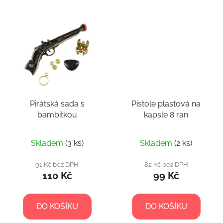
Pirátská sada s
Pistole plastová na
bambitkou
kapsle 8 ran
Skladem
(3 ks)
Skladem
(2 ks)
91 Kč bez DPH
82 Kč bez DPH
110 Kč
99 Kč
DO KOŠÍKU
DO KOŠÍKU