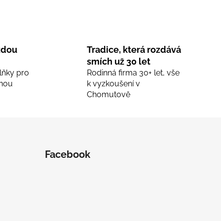
ždou
Tradice, která rozdává
smích už 30 let
lňky pro
Rodinná firma 30+ let, vše
nou
k vyzkoušení v
Chomutově
Facebook