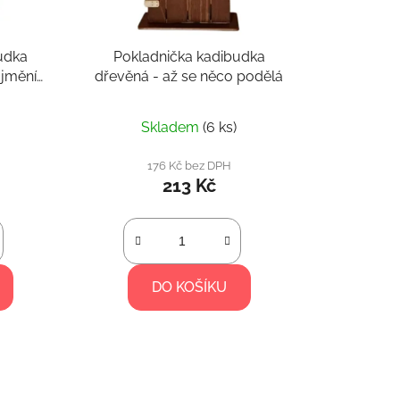
d
u
k
udka
Pokladnička kadibudka
t
 jmění
dřevěná - až se něco podělá
ů
Skladem
(6 ks)
176 Kč bez DPH
213 Kč
DO KOŠÍKU