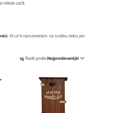
í někde začít.
ráci.
Ať už k narozeninám, na svatbu nebo jen
Ř
Řadit podle:
Nejprodávanější
a
z
e
n
í
p
r
o