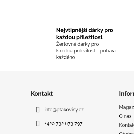
Nejvtipnější dárky pro
každou příležitost
Žertovné dárky pro
každou příležitost – pobaví
každého
Z
á
Kontakt
Info
p
a
Magaz
info
@
ptakoviny.cz
t
O nás
í
+420 732 673 797
Kontak