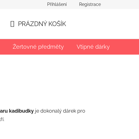
Přihlášení
Registrace
PRÁZDNÝ KOŠÍK
NÁKUPNÍ
KOŠÍK
Žertovné předměty
Vtipné dárky
Párty
varu kadibudky
je dokonalý dárek pro
í.