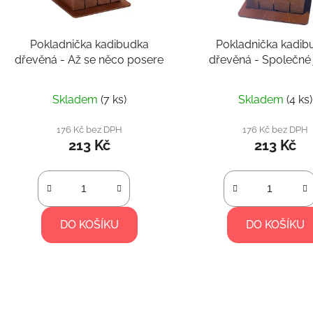
r
o
d
Pokladnička kadibudka
Pokladnička kadib
u
dřevěná - Až se něco posere
dřevěná - Společné
k
novomanželů
t
Skladem
(7 ks)
Skladem
(4 ks)
ů
176 Kč bez DPH
176 Kč bez DPH
213 Kč
213 Kč
DO KOŠÍKU
DO KOŠÍKU