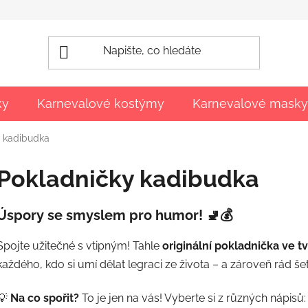
ky
Karnevalové kostýmy
Karnevalové masky
y kadibudka
Pokladničky kadibudka
Úspory se smyslem pro humor!
🚽💰
Spojte užitečné s vtipným! Tahle
originální pokladnička ve t
každého, kdo si umí dělat legraci ze života – a zároveň rád šetř
💡
Na co spořit?
To je jen na vás! Vyberte si z různých nápisů: