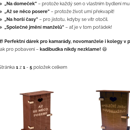
🔹
„Na domeček“
– protože každý sen o vlastním bydlení mus
🔹
„Až se něco posere“
– protože život umí překvapit!
🔹
„Na horší časy“
– pro jistotu, kdyby se vítr otočil.
🔹
„Společné jmění manželů“
– ať je v tom pořádek!
🎁
Perfektní dárek pro kamarády, novomanžele i kolegy v p
tak pro pobavení –
kadibudka nikdy nezklame!
😆
Stránka
1
z
1
-
5
položek celkem
V
ý
p
s
p