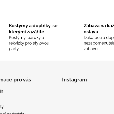
O
v
l
Kostýmy a doplňky, se
Zábava na ka
á
kterými zazáříte
oslavu
d
Kostýmy, paruky a
Dekorace a dop
a
rekvizity pro stylovou
nezapomenutel
c
party
zábavu
í
p
r
v
k
y
rmace pro vás
Instagram
v
ý
ín
p
i
s
ty
u