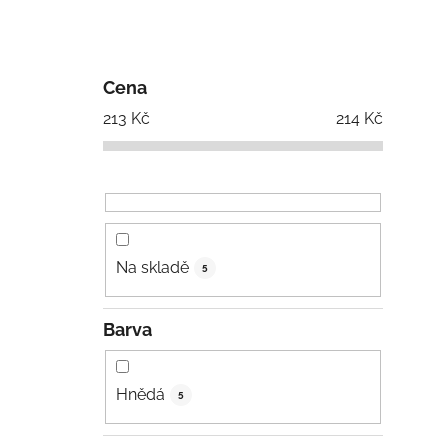
Cena
213
Kč
214
Kč
Na skladě
5
Barva
Hnědá
5