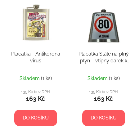
p
ý
r
p
o
i
d
s
u
p
k
r
t
Placatka - Antikorona
Placatka Stále na plný
o
ů
virus
plyn – vtipný dárek k
d
80. narozeninám
u
k
Skladem
(1 ks)
Skladem
(1 ks)
t
135 Kč bez DPH
135 Kč bez DPH
ů
163 Kč
163 Kč
DO KOŠÍKU
DO KOŠÍKU