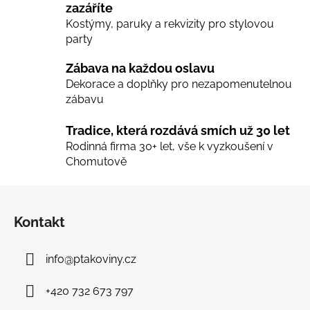
zazáříte
y
Kostýmy, paruky a rekvizity pro stylovou
v
party
ý
p
Zábava na každou oslavu
i
Dekorace a doplňky pro nezapomenutelnou
s
zábavu
u
Tradice, která rozdává smích už 30 let
Rodinná firma 30+ let, vše k vyzkoušení v
Chomutově
Z
á
Kontakt
p
a
info
@
ptakoviny.cz
t
í
+420 732 673 797