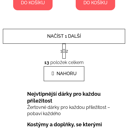
DO KOŠÍKU
DO KOŠÍKU
NAČÍST 1 DALŠÍ
S
1
2
t
r
O
á
13
položek celkem
v
n
l
k
NAHORU
á
o
d
v
a
á
Nejvtipnější dárky pro každou
c
n
í
příležitost
í
Žertovné dárky pro každou příležitost –
p
pobaví každého
r
v
Kostýmy a doplňky, se kterými
k