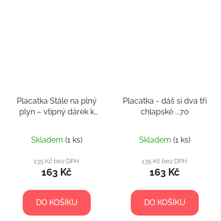
Placatka Stále na plný
Placatka - dáš si dva tři
plyn – vtipný dárek k
chlapské ...70
30. narozeninám
Skladem
(1 ks)
Skladem
(1 ks)
135 Kč bez DPH
135 Kč bez DPH
163 Kč
163 Kč
DO KOŠÍKU
DO KOŠÍKU