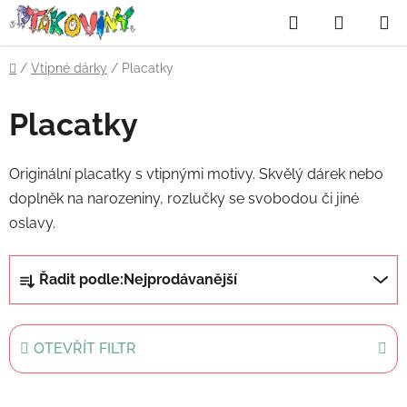
Přejít
Hledat
NÁKUP
na
obsah
KOŠÍK
Domů
/
Vtipné dárky
/
Placatky
Placatky
Originální placatky s vtipnými motivy. Skvělý dárek nebo
doplněk na narozeniny, rozlučky se svobodou či jiné
oslavy.
Ř
Řadit podle:
Nejprodávanější
a
z
e
OTEVŘÍT FILTR
n
í
V