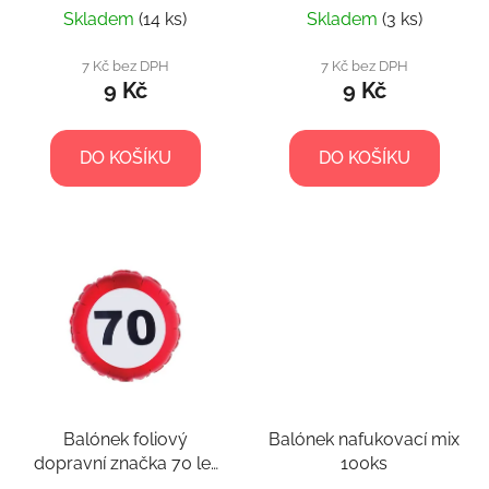
k
Skladem
(14 ks)
Skladem
(3 ks)
ů
t
7 Kč bez DPH
7 Kč bez DPH
ů
9 Kč
9 Kč
DO KOŠÍKU
DO KOŠÍKU
Balónek foliový
Balónek nafukovací mix
dopravní značka 70 let
100ks
- 46cm