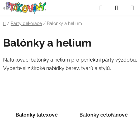
Přejít
Hledat
NÁKUP
na
obsah
KOŠÍK
Domů
/
Párty dekorace
/
Balónky a helium
P
Balónky a helium
o
s
Nafukovací balónky a helium pro perfektní párty výzdobu.
t
Vyberte si z široké nabídky barev, tvarů a stylů.
r
a
n
n
í
p
Balónky latexové
Balónky celofánové
a
n
e