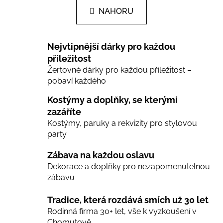
n
l
k
NAHORU
á
o
d
v
a
á
Nejvtipnější dárky pro každou
c
n
í
příležitost
í
Žertovné dárky pro každou příležitost –
p
pobaví každého
r
v
Kostýmy a doplňky, se kterými
k
zazáříte
y
Kostýmy, paruky a rekvizity pro stylovou
v
party
ý
p
Zábava na každou oslavu
i
Dekorace a doplňky pro nezapomenutelnou
s
zábavu
u
Tradice, která rozdává smích už 30 let
Rodinná firma 30+ let, vše k vyzkoušení v
Chomutově