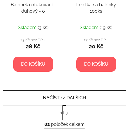
Balónek nafukovací -
Lepítka na balónky
duhový - 0
100ks
Skladem
(3 ks)
Skladem
(19 ks)
23 Kč bez DPH
17 Kč bez DPH
28 Kč
20 Kč
DO KOŠÍKU
DO KOŠÍKU
NAČÍST 12 DALŠÍCH
S
1
7
t
r
O
á
82
položek celkem
v