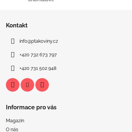
Z
á
Kontakt
p
a
info
@
ptakoviny.cz
t
í
+420 732 673 797
+420 731 502 948
Informace pro vás
Magazín
O nás