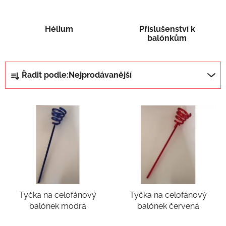
l
Hélium
Příslušenství k
balónkům
Ř
Řadit podle:
Nejprodávanější
a
z
V
e
ý
n
p
í
i
p
s
r
p
o
r
d
Tyčka na celofánový
Tyčka na celofánový
o
u
balónek modrá
balónek červená
d
k
u
t