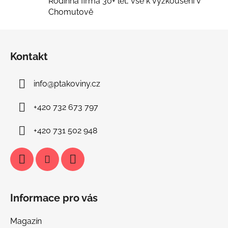
Rodinná firma 30+ let, vše k vyzkoušení v
u
Chomutově
Z
á
Kontakt
p
a
info
@
ptakoviny.cz
t
í
+420 732 673 797
+420 731 502 948
Informace pro vás
Magazín