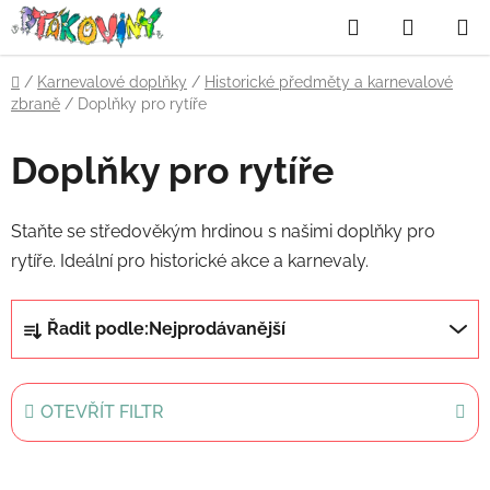
Přejít
Hledat
NÁKUP
na
obsah
KOŠÍK
Domů
/
Karnevalové doplňky
/
Historické předměty a karnevalové
zbraně
/
Doplňky pro rytíře
Doplňky pro rytíře
Staňte se středověkým hrdinou s našimi doplňky pro
rytíře. Ideální pro historické akce a karnevaly.
Ř
Řadit podle:
Nejprodávanější
a
z
e
OTEVŘÍT FILTR
n
í
V
p