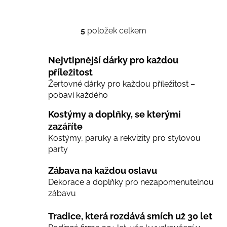
5
položek celkem
O
v
l
Nejvtipnější dárky pro každou
á
příležitost
d
Žertovné dárky pro každou příležitost –
a
pobaví každého
c
í
Kostýmy a doplňky, se kterými
p
zazáříte
r
Kostýmy, paruky a rekvizity pro stylovou
v
party
k
y
Zábava na každou oslavu
v
Dekorace a doplňky pro nezapomenutelnou
ý
zábavu
p
i
Tradice, která rozdává smích už 30 let
s