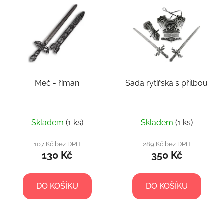
ý
r
p
o
i
d
s
u
p
k
r
t
Meč - říman
Sada rytířská s přilbou
o
ů
d
u
k
Skladem
(1 ks)
Skladem
(1 ks)
t
107 Kč bez DPH
289 Kč bez DPH
ů
130 Kč
350 Kč
DO KOŠÍKU
DO KOŠÍKU