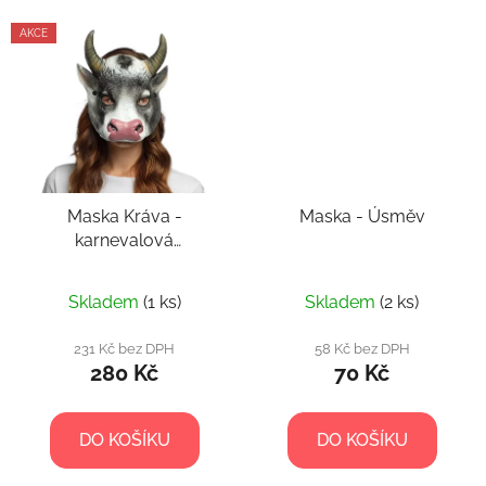
AKCE
Maska Kráva -
Maska - Úsměv
karnevalová
polomaska
Skladem
(1 ks)
Skladem
(2 ks)
231 Kč bez DPH
58 Kč bez DPH
280 Kč
70 Kč
DO KOŠÍKU
DO KOŠÍKU