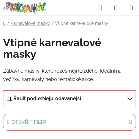
Přejít
Hledat
NÁKUP
na
obsah
KOŠÍK
Domů
/
Karnevalové masky
/
Vtipné karnevalové masky
Vtipné karnevalové
masky
Zábavné masky, které rozesmějí každého. Ideální na
večírky, karnevaly nebo tematické akce.
Ř
Řadit podle:
Nejprodávanější
a
z
e
OTEVŘÍT FILTR
n
í