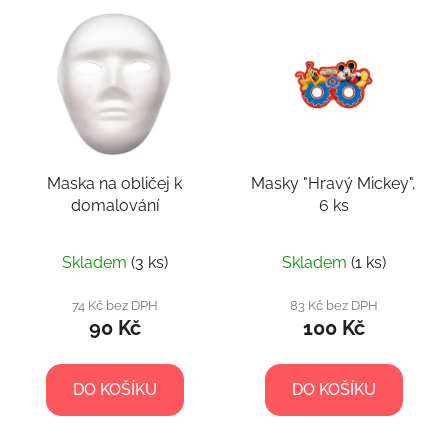
V
p
ý
r
p
o
i
d
s
u
p
k
r
t
Maska na obličej k
Masky "Hravý Mickey",
o
ů
domalování
6 ks
d
u
k
Skladem
(3 ks)
Skladem
(1 ks)
t
74 Kč bez DPH
83 Kč bez DPH
ů
90 Kč
100 Kč
DO KOŠÍKU
DO KOŠÍKU