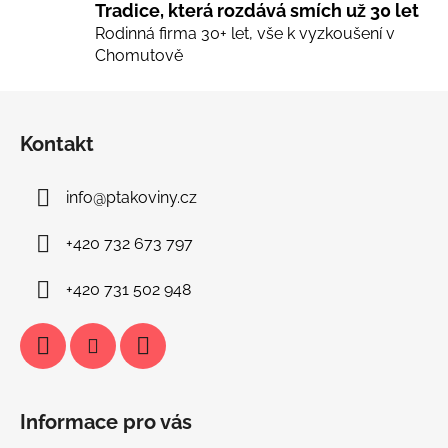
i
Tradice, která rozdává smích už 30 let
s
Rodinná firma 30+ let, vše k vyzkoušení v
u
Chomutově
Z
á
Kontakt
p
a
info
@
ptakoviny.cz
t
í
+420 732 673 797
+420 731 502 948
Informace pro vás