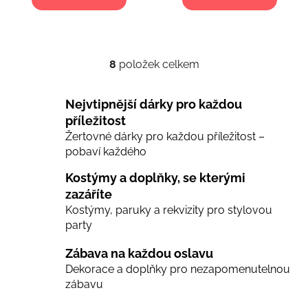
8
položek celkem
O
v
l
Nejvtipnější dárky pro každou
á
příležitost
d
Žertovné dárky pro každou příležitost –
a
pobaví každého
c
í
Kostýmy a doplňky, se kterými
p
zazáříte
r
Kostýmy, paruky a rekvizity pro stylovou
v
party
k
y
Zábava na každou oslavu
v
Dekorace a doplňky pro nezapomenutelnou
ý
zábavu
p