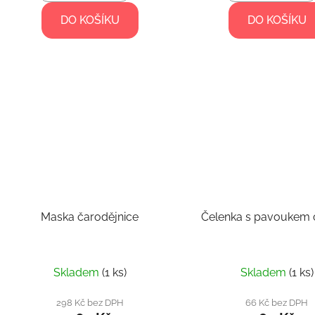
DO KOŠÍKU
DO KOŠÍKU
Maska čarodějnice
Čelenka s pavoukem
Skladem
(1 ks)
Skladem
(1 ks)
298 Kč bez DPH
66 Kč bez DPH