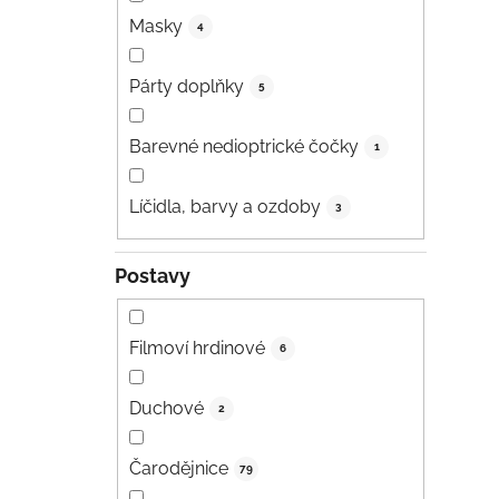
Masky
4
Párty doplňky
5
Barevné nedioptrické čočky
1
Líčidla, barvy a ozdoby
3
Postavy
Filmoví hrdinové
6
Duchové
2
Čarodějnice
79