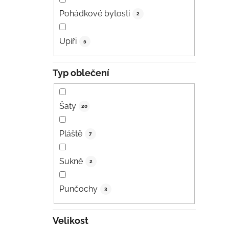
Pohádkové bytosti
2
Upíři
5
Typ oblečení
Šaty
20
Pláště
7
Sukně
2
Punčochy
3
Velikost