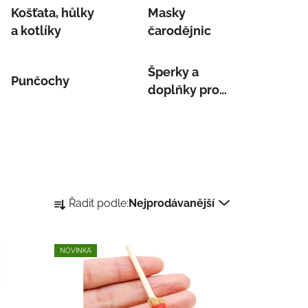
Košťata, hůlky
Masky
a kotlíky
čarodějnic
Šperky a
Punčochy
doplňky pro
čarodějnice
Ř
Řadit podle:
Nejprodávanější
a
z
e
NOVINKA
n
í
p