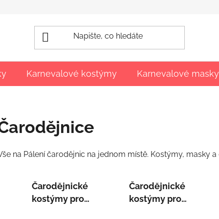
ky
Karnevalové kostýmy
Karnevalové masky
Čarodějnice
Vše na Pálení čarodějnic na jednom místě. Kostýmy, masky a d
Čarodějnické
Čarodějnické
kostýmy pro
kostýmy pro
děti
dospělé