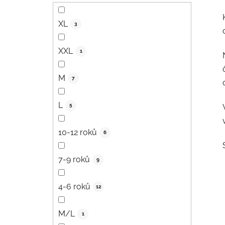
XL
3
XXL
1
M
7
L
5
10-12 roků
6
7-9 roků
9
4-6 roků
12
M/L
1