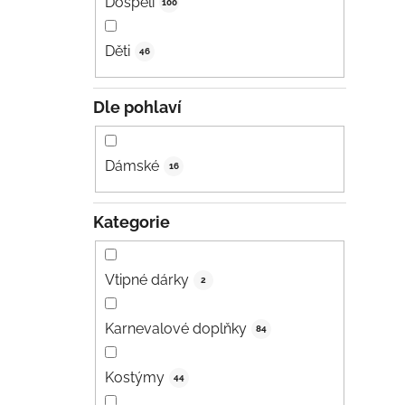
Dospělí
100
Děti
46
Dle pohlaví
Dámské
16
Kategorie
Vtipné dárky
2
Karnevalové doplňky
84
Kostýmy
44