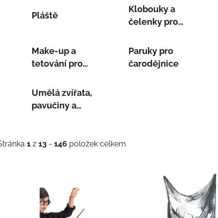
Klobouky a
Pláště
čelenky pro
čarodějnice
Make-up a
Paruky pro
tetování pro
čarodějnice
čarodějnice
Umělá zvířata,
pavučiny a
dekorace
Stránka
1
z
13
-
146
položek celkem
V
ý
p