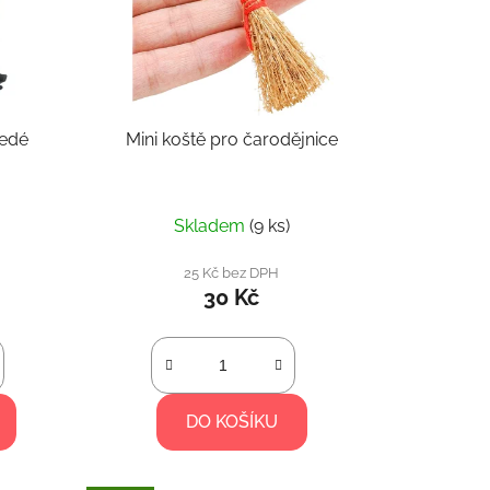
r
o
d
u
k
šedé
Mini koště pro čarodějnice
t
ů
Skladem
(9 ks)
25 Kč bez DPH
30 Kč
DO KOŠÍKU