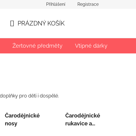
Přihlášení
Registrace
PRÁZDNÝ KOŠÍK
NÁKUPNÍ
KOŠÍK
Žertovné předměty
Vtipné dárky
Párty
oplňky pro děti i dospělé.
Čarodějnické
Čarodějnické
nosy
rukavice a
nehty