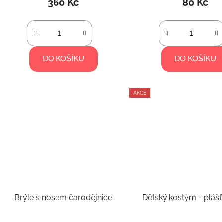
360 Kč
80 Kč
DO KOŠÍKU
DO KOŠÍKU
AKCE
Brýle s nosem čarodějnice