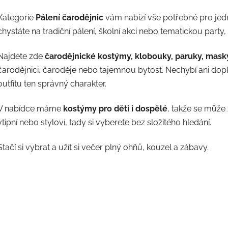
d
o
v
a
Kategorie
Pálení čarodějnic
vám nabízí vše potřebné pro jedn
á
c
chystáte na tradiční pálení, školní akci nebo tematickou part
n
í
í
p
Najdete zde
čarodějnické kostýmy, klobouky, paruky, masky 
r
v
čarodějnici, čaroděje nebo tajemnou bytost. Nechybí ani dopl
k
outfitu ten správný charakter.
y
v
V nabídce máme
kostýmy pro děti i dospělé
, takže se může 
ý
vtipní nebo styloví, tady si vyberete bez složitého hledání.
p
i
Stačí si vybrat a užít si večer plný ohňů, kouzel a zábavy.
s
u