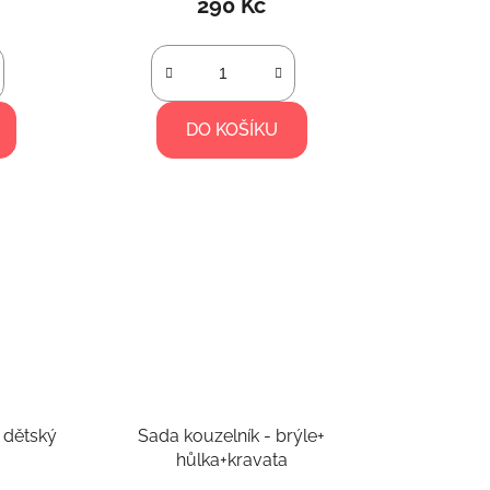
290 Kč
DO KOŠÍKU
Dětský kostým - plášť dětský
Sada kouzelník - brýle+
hůlka+kravata