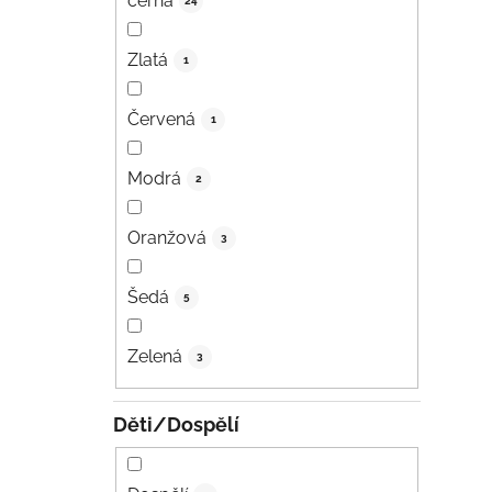
černá
24
Zlatá
1
Červená
1
Modrá
2
Oranžová
3
Šedá
5
Zelená
3
Děti/Dospělí