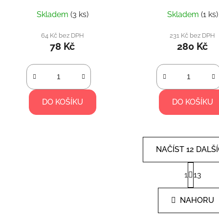
Skladem
(3 ks)
Skladem
(1 ks)
64 Kč bez DPH
231 Kč bez DPH
78 Kč
280 Kč
DO KOŠÍKU
DO KOŠÍKU
NAČÍST 12 DALŠ
S
1
13
t
O
r
v
á
l
NAHORU
n
á
k