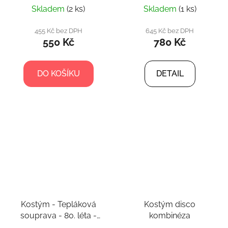
Skladem
(2 ks)
Skladem
(1 ks)
455 Kč bez DPH
645 Kč bez DPH
550 Kč
780 Kč
DO KOŠÍKU
DETAIL
Kostým - Tepláková
Kostým disco
souprava - 80. léta -
kombinéza
světle zelená