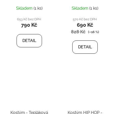
Skladem
(1 ks)
Skladem
(1 ks)
653 Kč bez DPH
570 Kč bez DPH
790 Kč
690 Kč
828 Kč
(–16 %)
DETAIL
DETAIL
Kostým - Tepláková
Kostým HIP HOP -