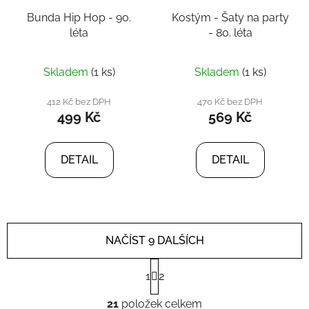
Bunda Hip Hop - 90.
Kostým - Šaty na party
léta
- 80. léta
Skladem
(1 ks)
Skladem
(1 ks)
412 Kč bez DPH
470 Kč bez DPH
499 Kč
569 Kč
DETAIL
DETAIL
NAČÍST 9 DALŠÍCH
S
1
2
t
r
O
á
21
položek celkem
v