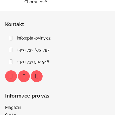
Chomutově
Z
á
Kontakt
p
a
info
@
ptakoviny.cz
t
í
+420 732 673 797
+420 731 502 948
Informace pro vás
Magazín