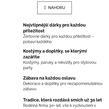
n
l
k
NAHORU
á
o
d
v
a
á
Nejvtipnější dárky pro každou
c
n
í
příležitost
í
Žertovné dárky pro každou příležitost –
p
pobaví každého
r
v
Kostýmy a doplňky, se kterými
k
zazáříte
y
Kostýmy, paruky a rekvizity pro stylovou
v
party
ý
p
Zábava na každou oslavu
i
Dekorace a doplňky pro nezapomenutelnou
s
zábavu
u
Tradice, která rozdává smích už 30 let
Rodinná firma 30+ let, vše k vyzkoušení v