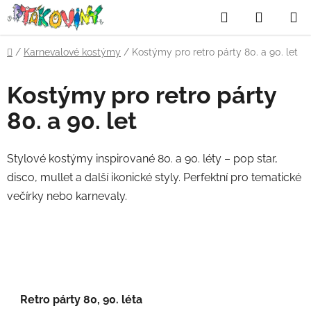
Přejít
Hledat
NÁKUP
na
obsah
KOŠÍK
Domů
/
Karnevalové kostýmy
/
Kostýmy pro retro párty 80. a 90. let
Kostýmy pro retro párty
80. a 90. let
Stylové kostýmy inspirované 80. a 90. léty – pop star,
disco, mullet a další ikonické styly. Perfektní pro tematické
večírky nebo karnevaly.
Retro párty 80, 90. léta