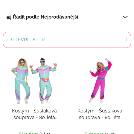
Ř
Řadit podle:
Nejprodávanější
a
z
e
OTEVŘÍT FILTR
n
í
V
p
ý
r
p
o
i
d
s
u
p
k
r
t
Kostým - Šusťáková
Kostým - Šusťáková
o
ů
souprava - 80. léta
souprava - 80. léta
d
unisex
u