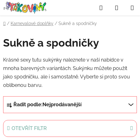
Přejít
Hledat
NÁKUP
na
obsah
KOŠÍK
Domů
/
Karnevalové doplňky
/
Sukně a spodničky
Sukně a spodničky
Krásné sexy tutu sukýnky naleznete v naší nabídce v
mnoha barevných variantách. Sukýnku můžete použít
jako spodničku, ale i samostatně. Vyberte si proto svou
oblíbenou barvu.
Ř
Řadit podle:
Nejprodávanější
a
z
e
OTEVŘÍT FILTR
n