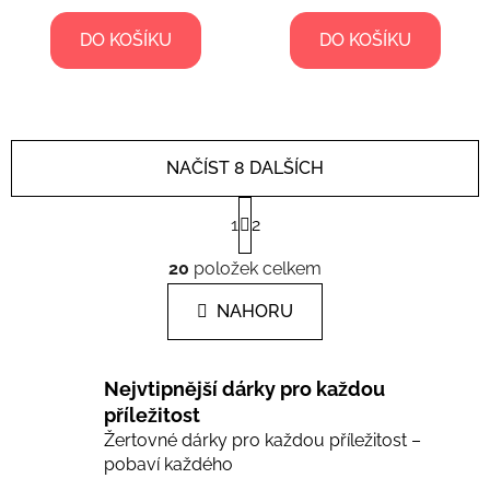
DO KOŠÍKU
DO KOŠÍKU
NAČÍST 8 DALŠÍCH
S
1
2
t
r
O
á
20
položek celkem
v
n
l
k
NAHORU
á
o
d
v
a
á
Nejvtipnější dárky pro každou
c
n
í
příležitost
í
Žertovné dárky pro každou příležitost –
p
pobaví každého
r