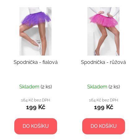
í
V
p
ý
r
p
o
i
d
s
u
p
k
r
t
Spodnička - fialová
Spodnička - růžová
o
ů
d
u
k
Skladem
(2 ks)
Skladem
(2 ks)
t
164 Kč bez DPH
164 Kč bez DPH
ů
199 Kč
199 Kč
DO KOŠÍKU
DO KOŠÍKU