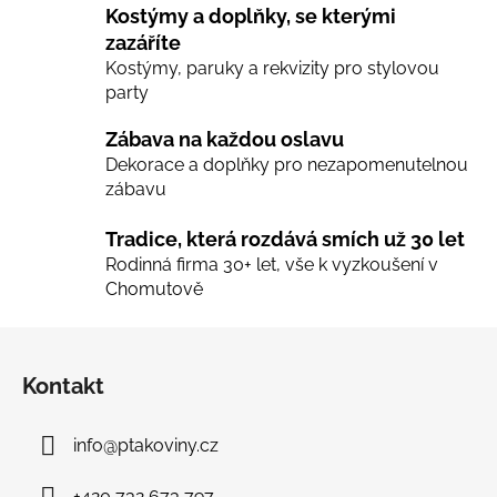
v
Kostýmy a doplňky, se kterými
k
zazáříte
y
Kostýmy, paruky a rekvizity pro stylovou
v
party
ý
p
Zábava na každou oslavu
i
Dekorace a doplňky pro nezapomenutelnou
s
zábavu
u
Tradice, která rozdává smích už 30 let
Rodinná firma 30+ let, vše k vyzkoušení v
Chomutově
Z
á
Kontakt
p
a
info
@
ptakoviny.cz
t
í
+420 732 673 797