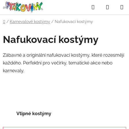
Přejít
Hledat
NÁKUP
na
obsah
KOŠÍK
Domů
/
Karnevalové kostýmy
/
Nafukovací kostýmy
Nafukovací kostýmy
Zábavné a originální nafukovací kostýmy, které rozesmějí
každého. Perfektní pro večírky, tematické akce nebo
karnevaly.
Vtipné kostýmy