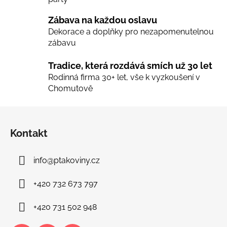
k
y
Zábava na každou oslavu
v
Dekorace a doplňky pro nezapomenutelnou
ý
zábavu
p
i
Tradice, která rozdává smích už 30 let
s
Rodinná firma 30+ let, vše k vyzkoušení v
u
Chomutově
Z
á
Kontakt
p
a
info
@
ptakoviny.cz
t
í
+420 732 673 797
+420 731 502 948