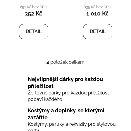
291 Kč bez DPH
835 Kč bez DPH
352 Kč
1 010 Kč
DETAIL
DETAIL
4
položek celkem
O
v
l
Nejvtipnější dárky pro každou
á
příležitost
d
Žertovné dárky pro každou příležitost –
a
pobaví každého
c
í
Kostýmy a doplňky, se kterými
p
zazáříte
r
Kostýmy, paruky a rekvizity pro stylovou
v
party