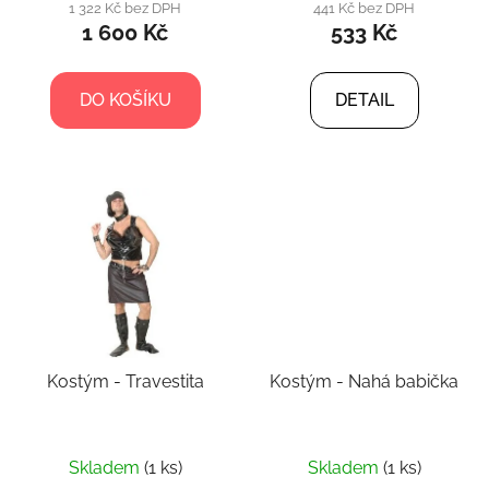
1 322 Kč bez DPH
441 Kč bez DPH
ů
1 600 Kč
533 Kč
DO KOŠÍKU
DETAIL
Kostým - Travestita
Kostým - Nahá babička
Skladem
(1 ks)
Skladem
(1 ks)