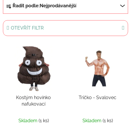
Ř
Řadit podle:
Nejprodávanější
a
z
e
OTEVŘÍT FILTR
n
í
V
p
ý
r
p
o
i
d
s
u
p
k
r
t
Kostým hovínko
Tričko - Svalovec
o
ů
nafukovací
d
u
k
Skladem
(1 ks)
Skladem
(1 ks)
t