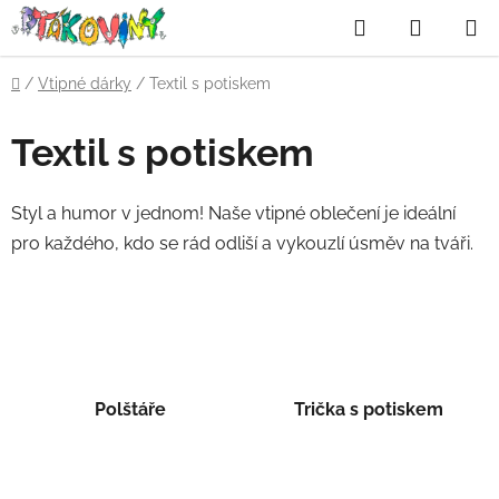
Přejít
Hledat
NÁKUP
na
obsah
KOŠÍK
Domů
/
Vtipné dárky
/
Textil s potiskem
Textil s potiskem
Styl a humor v jednom! Naše vtipné oblečení je ideální
pro každého, kdo se rád odliší a vykouzlí úsměv na tváři.
Polštáře
Trička s potiskem