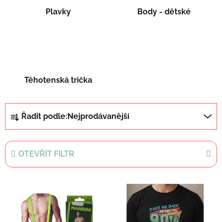
Plavky
Body - dětské
Těhotenská trička
Ř
Řadit podle:
Nejprodávanější
a
z
e
OTEVŘÍT FILTR
n
í
V
p
ý
r
p
o