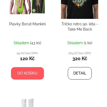
i
d
s
u
p
k
r
t
Plavky Borat Mankini
Tričko retro 90. léta -
o
ů
Take Me Back
d
u
k
Skladem
(43 ks)
Skladem
(1 ks)
t
99 Kč bez DPH
264 Kč bez DPH
ů
120 Kč
320 Kč
DO KOŠÍKU
DETAIL