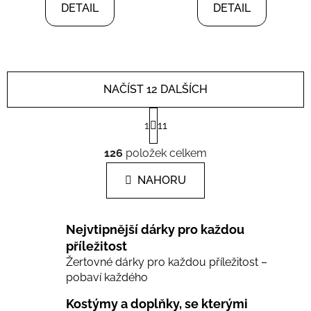
DETAIL
DETAIL
NAČÍST 12 DALŠÍCH
S
1
11
t
r
O
á
126
položek celkem
v
n
l
k
NAHORU
á
o
d
v
a
á
Nejvtipnější dárky pro každou
c
n
í
příležitost
í
Žertovné dárky pro každou příležitost –
p
pobaví každého
r
v
Kostýmy a doplňky, se kterými
k