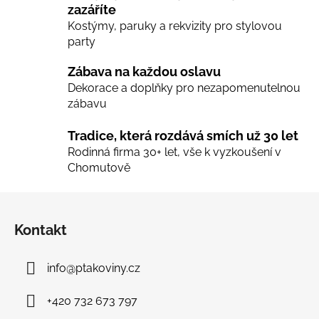
zazáříte
y
Kostýmy, paruky a rekvizity pro stylovou
v
party
ý
p
Zábava na každou oslavu
i
Dekorace a doplňky pro nezapomenutelnou
s
zábavu
u
Tradice, která rozdává smích už 30 let
Rodinná firma 30+ let, vše k vyzkoušení v
Chomutově
Z
á
Kontakt
p
a
info
@
ptakoviny.cz
t
í
+420 732 673 797