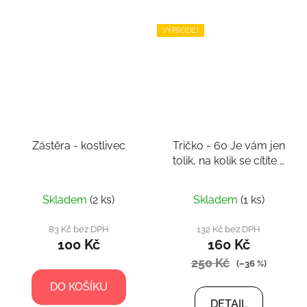
VÝPRODEJ
Zástěra - kostlivec
Tričko - 60 Je vám jen
tolik, na kolik se cítíte -
pro muže
Skladem
(2 ks)
Skladem
(1 ks)
83 Kč bez DPH
132 Kč bez DPH
100 Kč
160 Kč
250 Kč
(–36 %)
DO KOŠÍKU
DETAIL