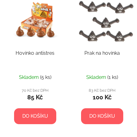
p
ý
r
p
o
i
d
s
u
p
k
r
t
Hovínko antistres
Prak na hovínka
o
ů
d
u
k
Skladem
(5 ks)
Skladem
(1 ks)
t
70 Kč bez DPH
83 Kč bez DPH
ů
85 Kč
100 Kč
DO KOŠÍKU
DO KOŠÍKU