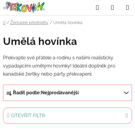
Přejít
Hledat
NÁKUP
na
obsah
KOŠÍK
Domů
/
Žertovné předměty
/
Umělá hovínka
Umělá hovínka
Překvapte své přátele a rodinu s našimi realisticky
vypadajícími umělými hovínky! Ideální doplněk pro
kanadské žertíky nebo párty překvapení.
Ř
Řadit podle:
Nejprodávanější
a
z
e
OTEVŘÍT FILTR
n
í
V