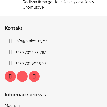
s
Rodinná firma 30+ let, vše k vyzkoušení v
u
Chomutově
Z
á
Kontakt
p
a
info
@
ptakoviny.cz
t
í
+420 732 673 797
+420 731 502 948
Informace pro vás
Magazín