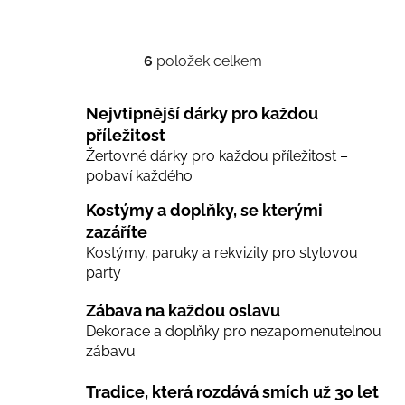
6
položek celkem
O
v
l
Nejvtipnější dárky pro každou
á
příležitost
d
Žertovné dárky pro každou příležitost –
a
pobaví každého
c
í
Kostýmy a doplňky, se kterými
p
zazáříte
r
Kostýmy, paruky a rekvizity pro stylovou
v
party
k
y
Zábava na každou oslavu
v
Dekorace a doplňky pro nezapomenutelnou
ý
zábavu
p
i
Tradice, která rozdává smích už 30 let