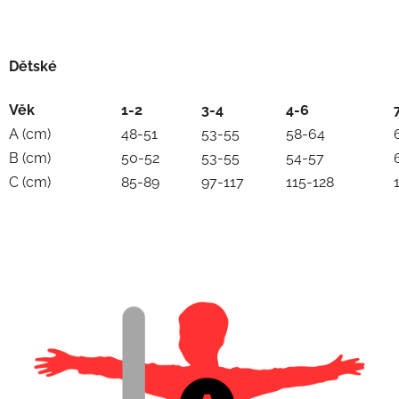
Dětské
Věk
1-2
3-4
4-6
A (cm)
48-51
53-55
58-64
B (cm)
50-52
53-55
54-57
C (cm)
85-89
97-117
115-128