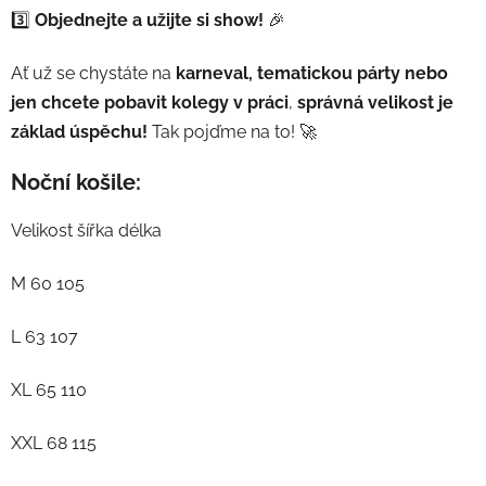
3️⃣
Objednejte a užijte si show!
🎉
Ať už se chystáte na
karneval, tematickou párty nebo
jen chcete pobavit kolegy v práci
,
správná velikost je
základ úspěchu!
Tak pojďme na to! 🚀
Noční košile:
Velikost šířka délka
M 60 105
L 63 107
XL 65 110
XXL 68 115