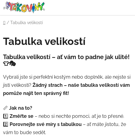
Přejít
na
obsah
Domů
/
Tabulka velikostí
Tabulka velikostí
Tabulka velikostí – ať vám to padne jak ulité!
👕🎭
Vybrali jste si perfektní kostým nebo doplněk, ale nejste si
jistí velikostí?
Žádný strach – naše tabulka velikostí vám
pomůže najít ten správný fit!
📏
Jak na to?
1️⃣
Změřte se
– nebo si nechte pomoci, ať je to přesné.
2️⃣
Porovnejte své míry s tabulkou
– ať máte jistotu, že
vám to bude sedět.