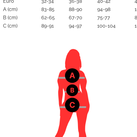
Euro
32-34
36-38
40-42
A (cm)
83-85
88-90
94-98
B (cm)
62-65
67-70
75-77
C (cm)
89-91
94-97
100-104
1