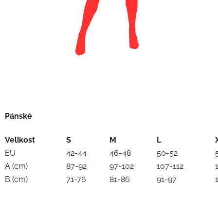
Pánské
Velikost
S
M
L
EU
42-44
46-48
50-52
A (cm)
87-92
97-102
107-112
B (cm)
71-76
81-86
91-97