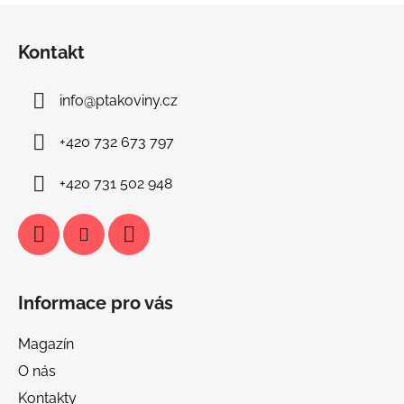
Z
á
Kontakt
p
a
info
@
ptakoviny.cz
t
í
+420 732 673 797
+420 731 502 948
Informace pro vás
Magazín
O nás
Kontakty