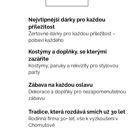
á
o
d
v
a
á
Nejvtipnější dárky pro každou
c
n
í
příležitost
í
Žertovné dárky pro každou příležitost –
p
pobaví každého
r
v
Kostýmy a doplňky, se kterými
k
zazáříte
y
Kostýmy, paruky a rekvizity pro stylovou
v
party
ý
p
Zábava na každou oslavu
i
Dekorace a doplňky pro nezapomenutelnou
s
zábavu
u
Tradice, která rozdává smích už 30 let
Rodinná firma 30+ let, vše k vyzkoušení v
Chomutově