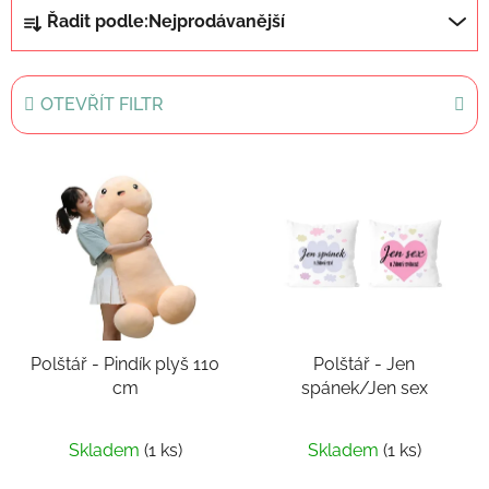
Ř
Řadit podle:
Nejprodávanější
a
z
e
OTEVŘÍT FILTR
n
í
V
p
ý
r
p
o
i
d
s
u
p
k
r
t
Polštář - Pindík plyš 110
Polštář - Jen
o
ů
cm
spánek/Jen sex
d
u
k
Skladem
(1 ks)
Skladem
(1 ks)
t