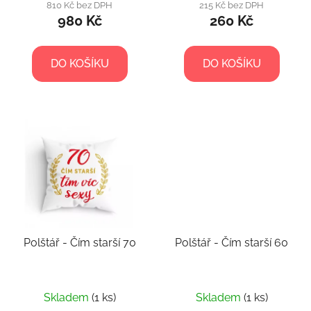
810 Kč bez DPH
215 Kč bez DPH
ů
980 Kč
260 Kč
DO KOŠÍKU
DO KOŠÍKU
Polštář - Čím starší 70
Polštář - Čím starší 60
Skladem
(1 ks)
Skladem
(1 ks)