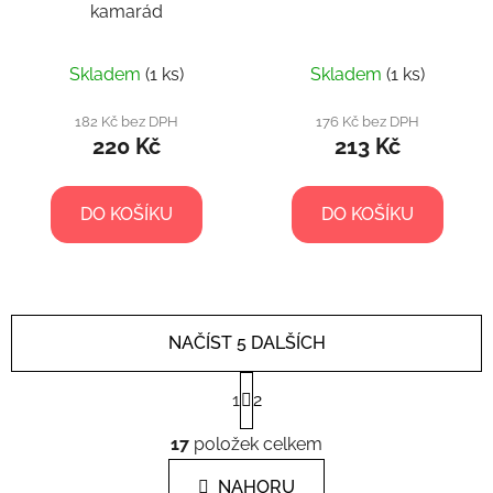
kamarád
Skladem
(1 ks)
Skladem
(1 ks)
182 Kč bez DPH
176 Kč bez DPH
220 Kč
213 Kč
DO KOŠÍKU
DO KOŠÍKU
NAČÍST 5 DALŠÍCH
S
1
2
t
r
O
á
17
položek celkem
v
n
l
k
NAHORU