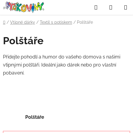
Přejít
Hledat
NÁKUP
na
obsah
KOŠÍK
Domů
/
Vtipné dárky
/
Textil s potiskem
/
Polštáře
Polštáře
Přidejte pohodlí a humor do vašeho domova s našimi
vtipnými polštáři. Ideální jako dárek nebo pro vlastní
pobavení.
Polštáře