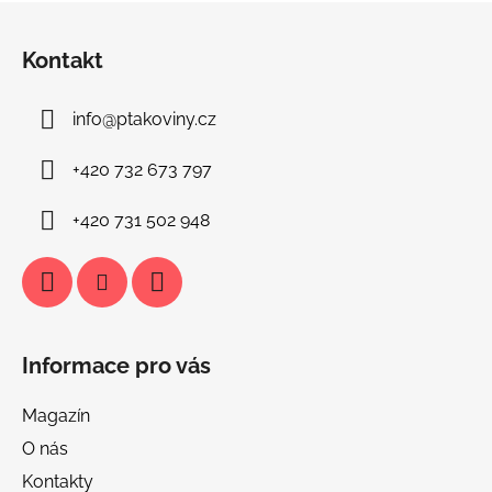
Z
á
Kontakt
p
a
info
@
ptakoviny.cz
t
í
+420 732 673 797
+420 731 502 948
Informace pro vás
Magazín
O nás
Kontakty