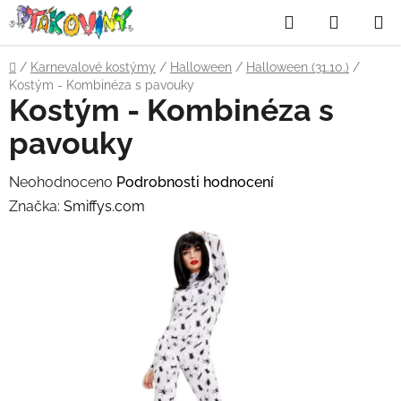
Přejít
Hledat
NÁKUP
na
obsah
KOŠÍK
Domů
/
Karnevalové kostýmy
/
Halloween
/
Halloween (31.10.)
/
Kostým - Kombinéza s pavouky
Kostým - Kombinéza s
pavouky
Průměrné
Neohodnoceno
Podrobnosti hodnocení
hodnocení
Značka:
Smiffys.com
produktu
je
0,0
z
5
hvězdiček.