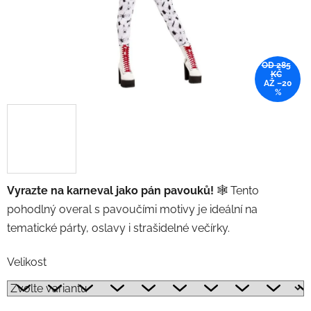
OD 285
KČ
AŽ –20
%
Vyrazte na karneval jako pán pavouků!
🕸 Tento
pohodlný overal s pavoučími motivy je ideální na
tematické párty, oslavy i strašidelné večírky.
Velikost