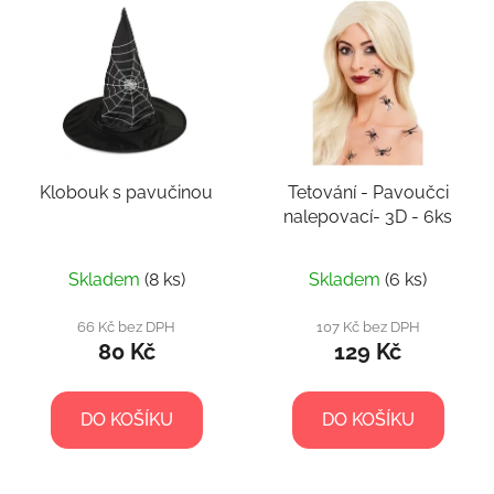
Klobouk s pavučinou
Tetování - Pavoučci
nalepovací- 3D - 6ks
Skladem
(8 ks)
Skladem
(6 ks)
66 Kč bez DPH
107 Kč bez DPH
80 Kč
129 Kč
DO KOŠÍKU
DO KOŠÍKU