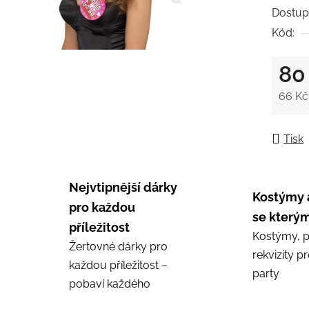
0,0
Dostup
z
Kód:
5
hvězdič
80
66 Kč
Měrná
Tisk
Nejvtipnější dárky
Kostýmy 
pro každou
se kterým
příležitost
Kostýmy, p
Žertovné dárky pro
rekvizity p
každou příležitost –
party
pobaví každého