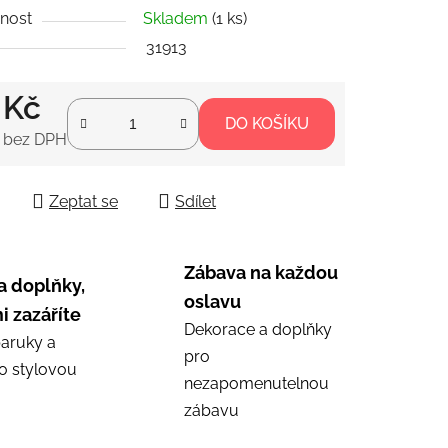
nost
Skladem
(1 ks)
31913
ek.
 Kč
DO KOŠÍKU
 bez DPH
 cena:
Zeptat se
Sdílet
Zábava na každou
a doplňky,
oslavu
i zazáříte
Dekorace a doplňky
aruky a
pro
ro stylovou
nezapomenutelnou
zábavu