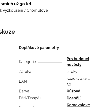
 smích už 30 let
e k vyzkoušení v Chomutově
skuze
Doplňkové parametry
Pro budoucí
Kategorie
nevěsty
Záruka
2 roky
50205703191
EAN
30
Barva
Růžová
Děti/Dospělí
Dospělí
Karnevalové