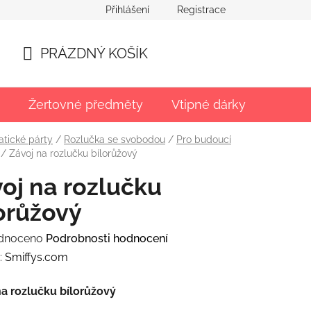
Přihlášení
Registrace
PRÁZDNÝ KOŠÍK
NÁKUPNÍ
KOŠÍK
Žertovné předměty
Vtipné dárky
Párty
tické párty
/
Rozlučka se svobodou
/
Pro budoucí
/
Závoj na rozlučku bílorůžový
oj na rozlučku
orůžový
rné
dnoceno
Podrobnosti hodnocení
ení
:
Smiffys.com
tu
na rozlučku bílorůžový