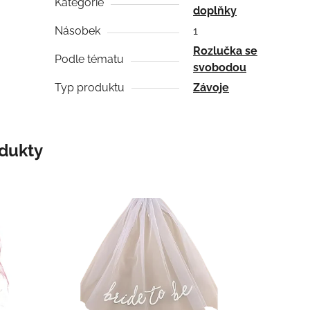
Kategorie
doplňky
Násobek
1
Rozlučka se
Podle tématu
svobodou
Typ produktu
Závoje
odukty