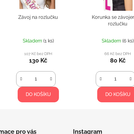
Závoj na rozlučku
Korunka se závoje
rozlučku
Skladem
(1 ks)
Skladem
(6 ks)
107 Kč bez DPH
66 Kč bez DPH
130 Kč
80 Kč
DO KOŠÍKU
DO KOŠÍKU
rmace pro vás
Instagram