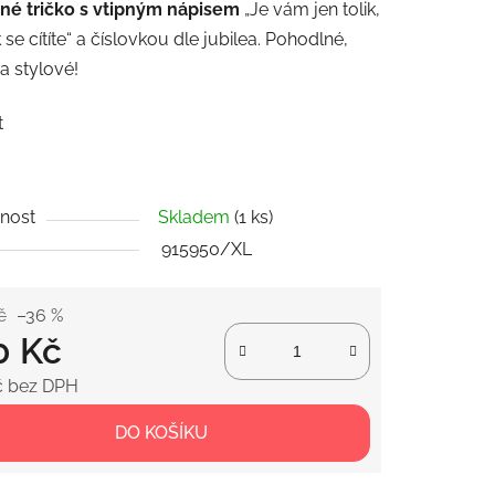
né tričko s vtipným nápisem
„Je vám jen tolik,
k se cítíte“ a číslovkou dle jubilea. Pohodlné,
 a stylové!
t
ek.
nost
Skladem
(1 ks)
915950/XL
č
–36 %
0 Kč
č bez DPH
 cena:
DO KOŠÍKU