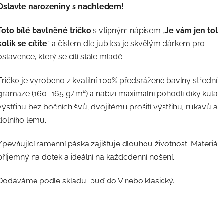
Oslavte narozeniny s nadhledem!
Toto bílé bavlněné tričko
s vtipným nápisem „
Je vám jen tol
kolik se cítíte
“ a číslem dle jubilea je skvělým dárkem pro
oslavence, který se cítí stále mladě.
Tričko je vyrobeno z kvalitní 100% předsrážené bavlny střední
gramáže (160–165 g/m²) a nabízí maximální pohodlí díky kul
výstřihu bez bočních švů, dvojitému prošití výstřihu, rukávů a
dolního lemu.
Zpevňující ramenní páska zajišťuje dlouhou životnost. Materiál
příjemný na dotek a ideální na každodenní nošení.
Dodáváme podle skladu buď do V nebo klasický.