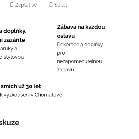
Zeptat se
Sdílet
Zábava na každou
a doplňky,
oslavu
i zazáříte
Dekorace a doplňky
aruky a
pro
ro stylovou
nezapomenutelnou
zábavu
 smích už 30 let
e k vyzkoušení v Chomutově
skuze