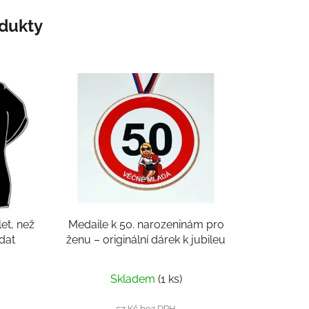
odukty
let, než
Medaile k 50. narozeninám pro
dat
ženu – originální dárek k jubileu
Skladem
(1 ks)
57 Kč bez DPH