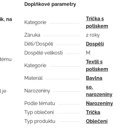
Doplňkové parametry
Trička s
ik, na
Kategorie
potiskem
Záruka
2 roky
Děti/Dospělí
Dospělí
Dospělé velikosti
M
atému
Textil s
Kategorie
potiskem
Materiál
Bavlna
50.
Narozeniny
 je
narozeniny
Podle tématu
Narozeniny
Typ oblečení
Trička
Typ produktu
Oblečení