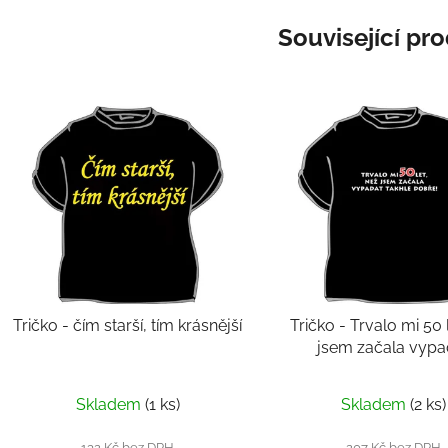
Související pr
Tričko - čím starší, tím krásnější
Tričko - Trvalo mi 50 
jsem začala vypa
Skladem
(1 ks)
Skladem
(2 ks)
132 Kč bez DPH
207 Kč bez DPH