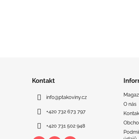
Z
á
Kontakt
Info
p
a
Magaz
info
@
ptakoviny.cz
t
O nás
í
+420 732 673 797
Kontak
Obcho
+420 731 502 948
Podmí
údajů