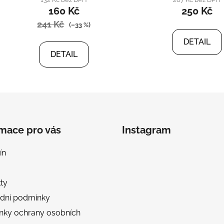
160 Kč
250 Kč
241 Kč
(–33 %)
DETAIL
DETAIL
rmace pro vás
Instagram
ín
ty
dní podmínky
nky ochrany osobních