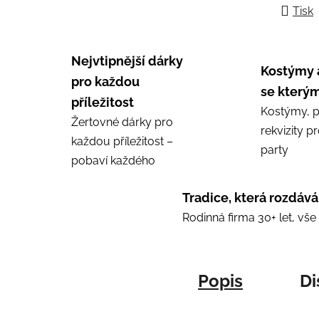
Tisk
Nejvtipnější dárky
Kostýmy 
pro každou
se kterým
příležitost
Kostýmy, p
Žertovné dárky pro
rekvizity p
každou příležitost –
party
pobaví každého
Tradice, která rozdává
Rodinná firma 30+ let, vš
Popis
Di