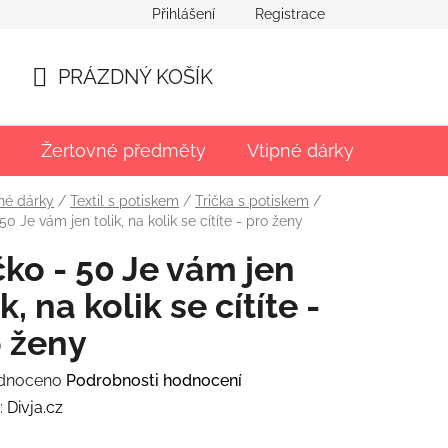
Přihlášení
Registrace
PRÁZDNÝ KOŠÍK
NÁKUPNÍ
KOŠÍK
Žertovné předměty
Vtipné dárky
Párty
né dárky
/
Textil s potiskem
/
Trička s potiskem
/
 50 Je vám jen tolik, na kolik se cítíte - pro ženy
čko - 50 Je vám jen
ik, na kolik se cítíte -
 ženy
rné
dnoceno
Podrobnosti hodnocení
ení
:
Divja.cz
tu