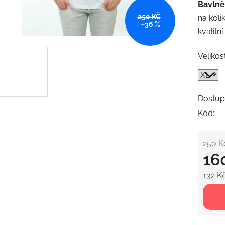
Bavlně
je
250 KČ
na koli
0,0
–36 %
kvalitní
z
5
Velikos
hvězdič
Dostup
Kód:
250 K
16
132 K
Měrná