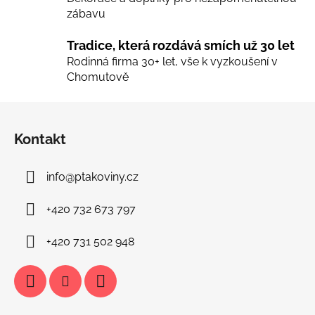
s
zábavu
u
Tradice, která rozdává smích už 30 let
Rodinná firma 30+ let, vše k vyzkoušení v
Chomutově
Z
á
Kontakt
p
a
info
@
ptakoviny.cz
t
í
+420 732 673 797
+420 731 502 948