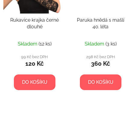
Rukavice krajka černé
Paruka hnědá s mašlí
dlouhé
40. léta
Skladem
(12 ks)
Skladem
(3 ks)
99 Kč bez DPH
298 Kč bez DPH
120 Kč
360 Kč
DO KOŠÍKU
DO KOŠÍKU