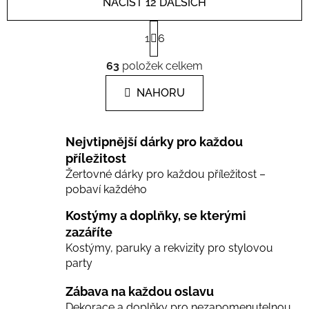
NAČÍST 12 DALŠÍCH
S
1
6
t
r
O
á
63
položek celkem
v
n
l
k
NAHORU
á
o
d
v
a
á
Nejvtipnější dárky pro každou
c
n
í
příležitost
í
Žertovné dárky pro každou příležitost –
p
pobaví každého
r
v
Kostýmy a doplňky, se kterými
k
zazáříte
y
Kostýmy, paruky a rekvizity pro stylovou
v
party
ý
p
Zábava na každou oslavu
i
Dekorace a doplňky pro nezapomenutelnou