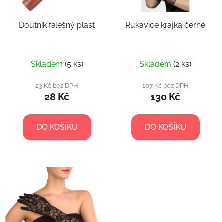
p
r
Doutník falešný plast
Rukavice krajka černé
o
d
u
k
Skladem
(5 ks)
Skladem
(2 ks)
t
23 Kč bez DPH
107 Kč bez DPH
ů
28 Kč
130 Kč
DO KOŠÍKU
DO KOŠÍKU