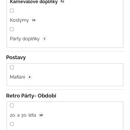
Karnevalové doplňky
63
Kostýmy
14
Párty doplňky
1
Postavy
Mafiáni
4
Retro Párty- Období
20. a 30. léta
18