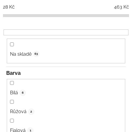
o
28
Kč
463
Kč
d
u
k
t
ů
Na skladě
63
Barva
Bílá
6
Růžová
2
Fialová
1