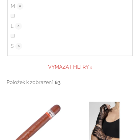
M
0
L
0
S
0
VYMAZAT FILTRY
Položek k zobrazení:
63
V
ý
p
i
s