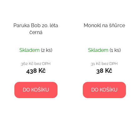
Paruka Bob 20. léta
Monokl na šňůrce
černá
Skladem
(2 ks)
Skladem
(1 ks)
362 Kč bez DPH
31 Kč bez DPH
438 Kč
38 Kč
DO KOŠÍKU
DO KOŠÍKU