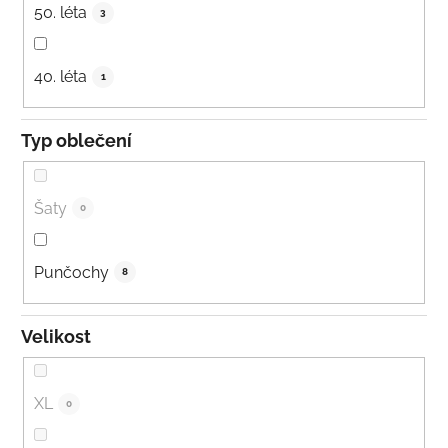
50. léta
3
40. léta
1
Typ oblečení
Šaty
0
Punčochy
8
Velikost
XL
0