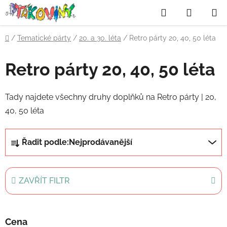
Přejít
Hledat
NÁKUP
na
obsah
KOŠÍK
Domů
/
Tematické párty
/
20. a 30. léta
/
Retro párty 20, 40, 50 léta
Retro párty 20, 40, 50 léta
Tady najdete všechny druhy doplňků na Retro párty | 20,
40, 50 léta
Ř
Řadit podle:
Nejprodávanější
a
z
e
ZAVŘÍT FILTR
n
í
p
Cena
r