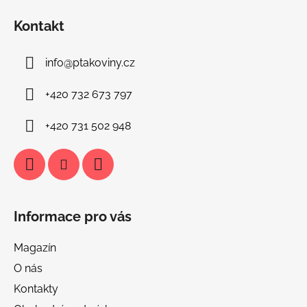
á
Kontakt
p
a
info
@
ptakoviny.cz
t
í
+420 732 673 797
+420 731 502 948
Informace pro vás
Magazín
O nás
Kontakty