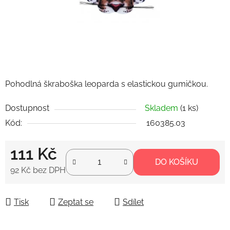
Pohodlná škraboška leoparda s elastickou gumičkou.
Dostupnost
Skladem
(1 ks)
Kód:
160385.03
111 Kč
DO KOŠÍKU
92 Kč bez DPH
Měrná cena:
Tisk
Zeptat se
Sdílet