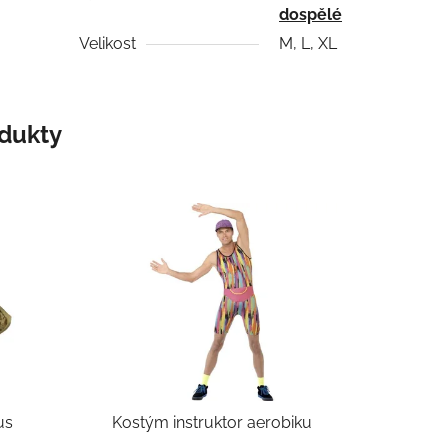
dospělé
Velikost
M, L, XL
odukty
- 1kus
Kostým instruktor aerobiku