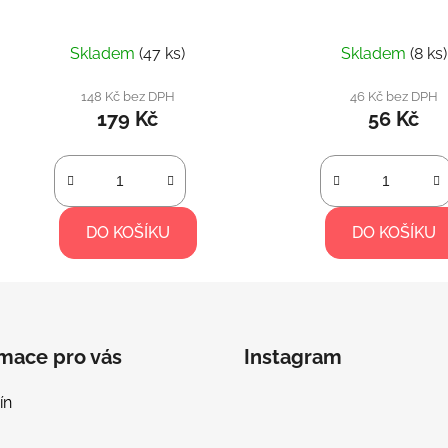
Skladem
(47 ks)
Skladem
(8 ks)
148 Kč bez DPH
46 Kč bez DPH
179 Kč
56 Kč
DO KOŠÍKU
DO KOŠÍKU
rmace pro vás
Instagram
ín