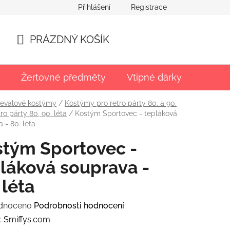
Přihlášení
Registrace
PRÁZDNÝ KOŠÍK
NÁKUPNÍ
KOŠÍK
Žertovné předměty
Vtipné dárky
Párty
evalové kostýmy
/
Kostýmy pro retro párty 80. a 90.
ro párty 80, 90. léta
/
Kostým Sportovec - tepláková
 - 80. léta
tým Sportovec -
láková souprava -
 léta
rné
dnoceno
Podrobnosti hodnocení
ení
:
Smiffys.com