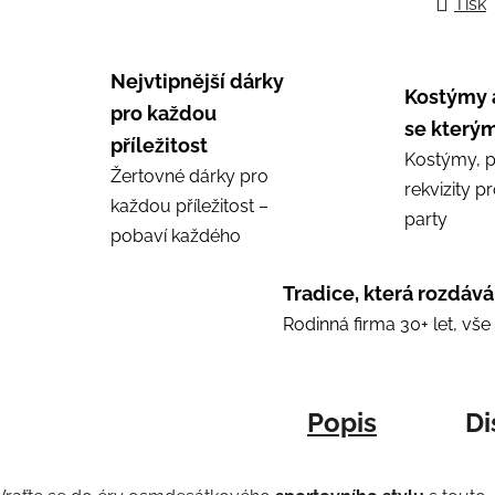
Tisk
Nejvtipnější dárky
Kostýmy 
pro každou
se kterým
příležitost
Kostýmy, p
Žertovné dárky pro
rekvizity p
každou příležitost –
party
pobaví každého
Tradice, která rozdává
Rodinná firma 30+ let, vš
Popis
Di