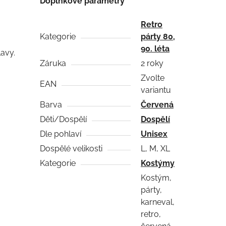
Doplňkové parametry
Retro
Kategorie
párty 80,
90. léta
lavy.
Záruka
2 roky
Zvolte
EAN
variantu
Barva
Červená
Děti/Dospělí
Dospělí
Dle pohlaví
Unisex
Dospělé velikosti
L, M, XL
Kategorie
Kostýmy
Kostým,
párty,
karneval,
retro,