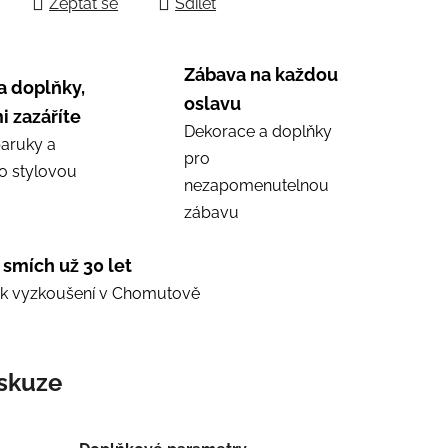
Zeptat se
Sdílet
Zábava na každou
a doplňky,
oslavu
i zazáříte
Dekorace a doplňky
aruky a
pro
ro stylovou
nezapomenutelnou
zábavu
 smích už 30 let
e k vyzkoušení v Chomutově
skuze