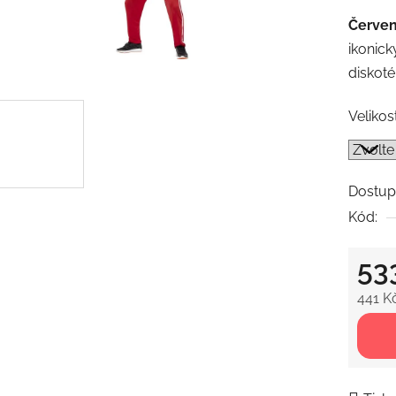
produk
Červen
je
ikonick
0,0
diskoté
z
5
Velikos
hvězdič
Dostup
Kód:
53
441 K
Měrná