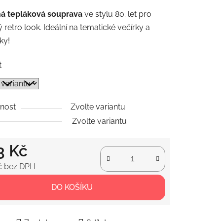
tu
á tepláková souprava
ve stylu 80. let pro
ý retro look. Ideální na tematické večírky a
ky!
t
ek.
nost
Zvolte variantu
Zvolte variantu
3 Kč
č bez DPH
 cena:
DO KOŠÍKU