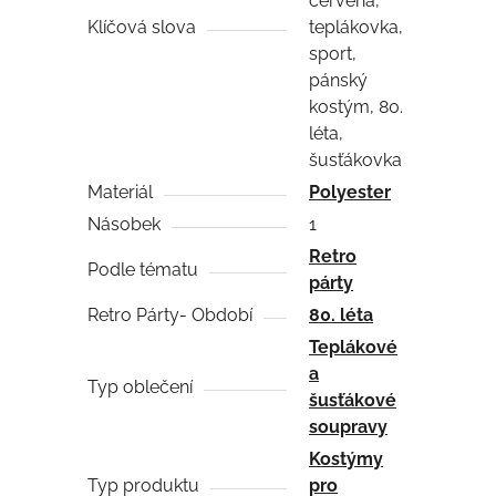
červená,
Klíčová slova
teplákovka,
sport,
pánský
kostým, 80.
léta,
šusťákovka
Materiál
Polyester
Násobek
1
Retro
Podle tématu
párty
Retro Párty- Období
80. léta
Teplákové
a
Typ oblečení
šusťákové
soupravy
Kostýmy
Typ produktu
pro