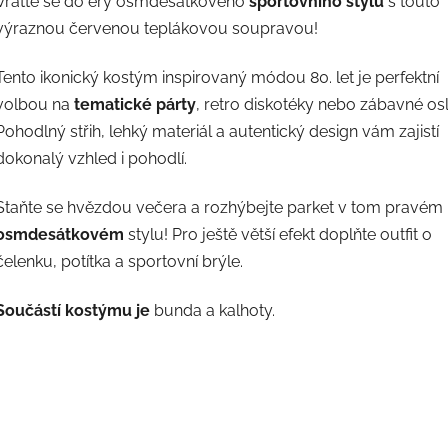
Vraťte se do éry osmdesátkového
sportovního stylu
s touto
výraznou červenou teplákovou soupravou!
Tento ikonický kostým inspirovaný módou 80. let je perfektní
volbou na
tematické párty
, retro diskotéky nebo zábavné os
Pohodlný střih, lehký materiál a autentický design vám zajistí
dokonalý vzhled i pohodlí.
Staňte se hvězdou večera a rozhýbejte parket v tom pravém
osmdesátkovém
stylu! Pro ještě větší efekt doplňte outfit o
čelenku, potítka a sportovní brýle.
Součástí kostýmu je
bunda a kalhoty.