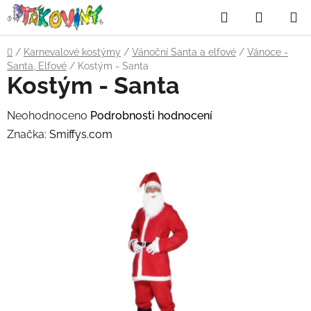
Přejít
Hledat
NÁKUP
na
obsah
KOŠÍK
Domů
/
Karnevalové kostýmy
/
Vánoční Santa a elfové
/
Vánoce -
Santa, Elfové
/
Kostým - Santa
Kostým - Santa
Průměrné
Neohodnoceno
Podrobnosti hodnocení
hodnocení
Značka:
Smiffys.com
produktu
je
0,0
z
5
hvězdiček.