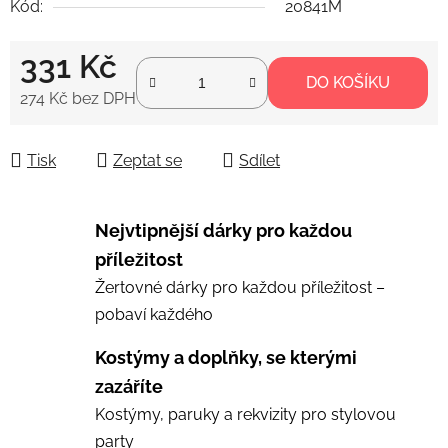
Kód:
20841M
331 Kč
DO KOŠÍKU
274 Kč bez DPH
Měrná cena:
Tisk
Zeptat se
Sdílet
Nejvtipnější dárky pro každou
příležitost
Žertovné dárky pro každou příležitost –
pobaví každého
Kostýmy a doplňky, se kterými
zazáříte
Kostýmy, paruky a rekvizity pro stylovou
party