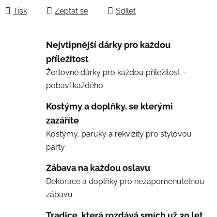
Tisk
Zeptat se
Sdílet
Nejvtipnější dárky pro každou
příležitost
Žertovné dárky pro každou příležitost –
pobaví každého
Kostýmy a doplňky, se kterými
zazáříte
Kostýmy, paruky a rekvizity pro stylovou
party
Zábava na každou oslavu
Dekorace a doplňky pro nezapomenutelnou
zábavu
Tradice, která rozdává smích už 30 let