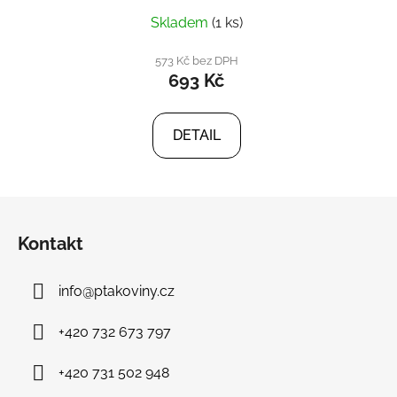
Skladem
(1 ks)
573 Kč bez DPH
693 Kč
DETAIL
Z
á
Kontakt
p
a
info
@
ptakoviny.cz
t
í
+420 732 673 797
+420 731 502 948