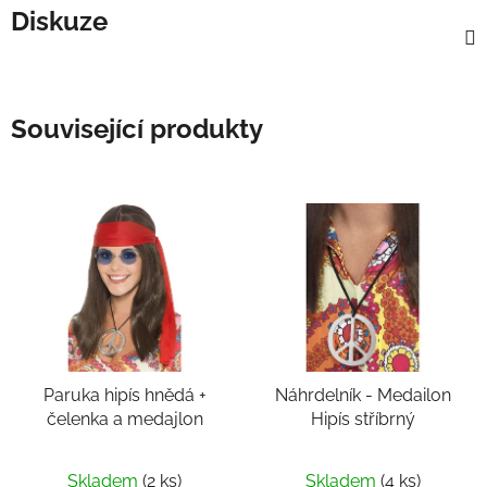
Diskuze
Související produkty
Paruka hipís hnědá +
Náhrdelník - Medailon
čelenka a medajlon
Hipís stříbrný
Skladem
(2 ks)
Skladem
(4 ks)