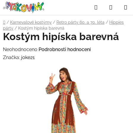
Přejít
Hledat
NÁKUP
na
obsah
KOŠÍK
Domů
/
Karnevalové kostýmy
/
Retro párty 60. a 70. léta
/
Hippies
párty
/
Kostým hipíska barevná
Kostým hipíska barevná
Průměrné
Neohodnoceno
Podrobnosti hodnocení
hodnocení
Značka:
joke21
produktu
je
0,0
z
5
hvězdiček.