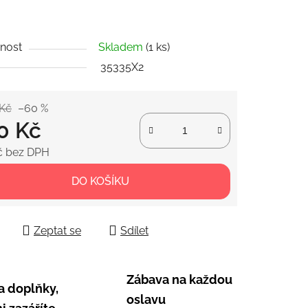
ek.
nost
Skladem
(1 ks)
35335X2
 Kč
–60 %
0 Kč
č bez DPH
 cena:
DO KOŠÍKU
Zeptat se
Sdílet
Zábava na každou
a doplňky,
oslavu