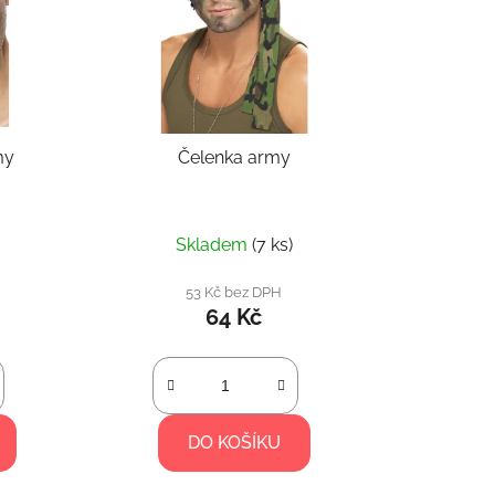
my
Čelenka army
Skladem
(7 ks)
53 Kč bez DPH
64 Kč
DO KOŠÍKU