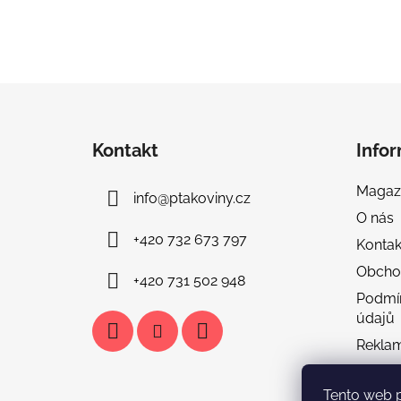
Z
á
Kontakt
Info
p
a
Magaz
info
@
ptakoviny.cz
t
O nás
í
+420 732 673 797
Kontak
Obcho
+420 731 502 948
Podmí
údajů
Rekla
Doprav
Tento web 
Tabulka