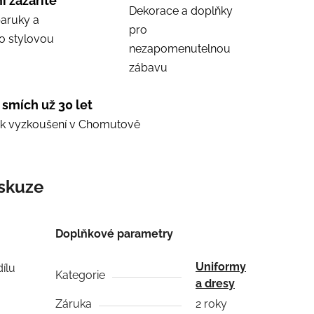
i zazáříte
Dekorace a doplňky
aruky a
pro
ro stylovou
nezapomenutelnou
zábavu
 smích už 30 let
e k vyzkoušení v Chomutově
skuze
Doplňkové parametry
Uniformy
ílu
Kategorie
a dresy
Záruka
2 roky