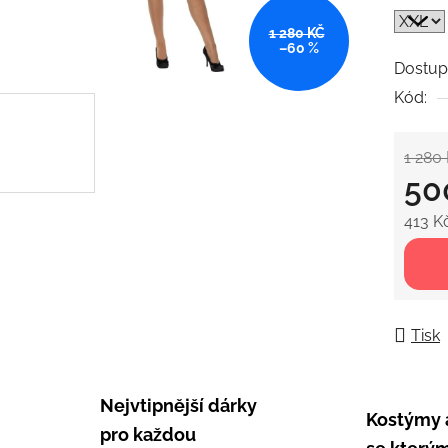
5
1 280 KČ
hvězdič
–60 %
Dostup
Kód:
1 280
50
413 K
Měrná
Tisk
Nejvtipnější dárky
Kostýmy 
pro každou