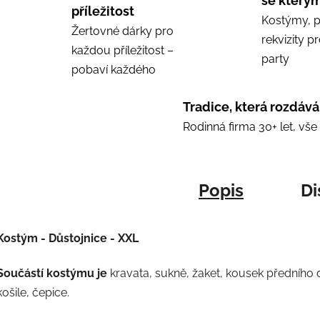
se kterým
příležitost
Kostýmy, p
Žertovné dárky pro
rekvizity p
každou příležitost –
party
pobaví každého
Tradice, která rozdává
Rodinná firma 30+ let, vš
Popis
Di
Kostým - Důstojnice - XXL
Součástí kostýmu je
kravata, sukně, žaket, kousek předního d
košile, čepice.