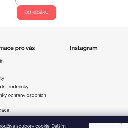
DO KOŠÍKU
rmace pro vás
Instagram
ín
ty
dní podmínky
nky ochrany osobních
mace
a a platba
používá soubory cookie. Dalším
 velikostí