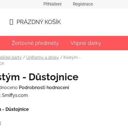
Přihlášení
Registrace
PRÁZDNÝ KOŠÍK
NÁKUPNÍ
KOŠÍK
Žertovné předměty
Vtipné dárky
Párty
tické párty
/
Uniformy a dresy
/
Kostým -
ice
tým - Důstojnice
rné
dnoceno
Podrobnosti hodnocení
ení
:
Smiffys.com
tu
 - Důstojnice
t