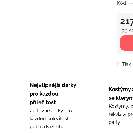
Kód:
5
hvězdič
21
179 K
Měrná
Tisk
Nejvtipnější dárky
Kostýmy 
pro každou
se kterým
příležitost
Kostýmy, p
Žertovné dárky pro
rekvizity p
každou příležitost –
party
pobaví každého