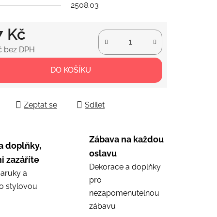
2508.03
ek.
7 Kč
č bez DPH
 cena:
DO KOŠÍKU
Zeptat se
Sdílet
Zábava na každou
a doplňky,
oslavu
i zazáříte
Dekorace a doplňky
aruky a
pro
ro stylovou
nezapomenutelnou
zábavu