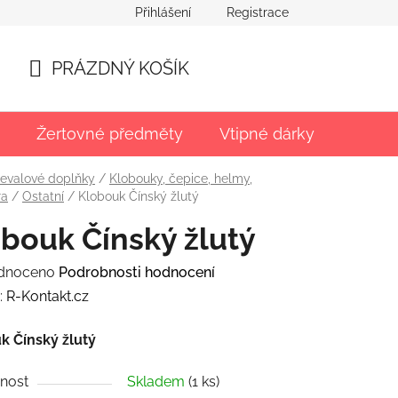
Přihlášení
Registrace
PRÁZDNÝ KOŠÍK
NÁKUPNÍ
KOŠÍK
Žertovné předměty
Vtipné dárky
Párty
evalové doplňky
/
Klobouky, čepice, helmy,
ra
/
Ostatní
/
Klobouk Čínský žlutý
bouk Čínský žlutý
rné
dnoceno
Podrobnosti hodnocení
ení
:
R-Kontakt.cz
tu
k Čínský žlutý
nost
Skladem
(1 ks)