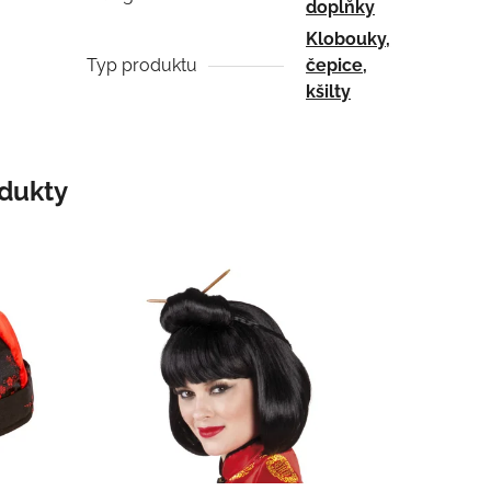
doplňky
Klobouky,
Typ produktu
čepice,
kšilty
odukty