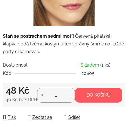
Staň se postrachem sedmi moří!
Červená pirátská
klapka dodá tvému kostýmu ten správný šmrnc na každé
party či karnevalu.
Dostupnost
Skladem
(1 ks)
Kód:
20805
48 Kč
DO KOŠÍKU
40 Kč bez DPH
Měrná cena:
Tisk
Zeptat se
Sdílet