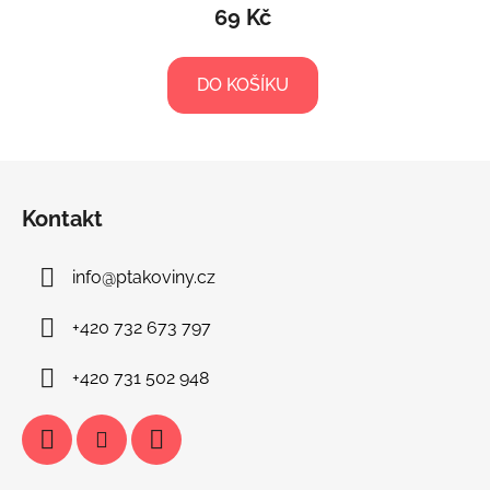
69 Kč
DO KOŠÍKU
Z
á
Kontakt
p
a
info
@
ptakoviny.cz
t
í
+420 732 673 797
+420 731 502 948