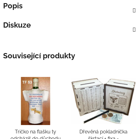
Popis
Diskuze
Související produkty
Tričko na flašku ty
Dřevěná pokladnička
odcházíš do důchodu
škrtací + fixa -