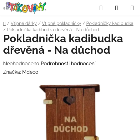
Přejít
Hledat
NÁKUP
na
obsah
KOŠÍK
Domů
/
Vtipné dárky
/
Vtipné pokladničky
/
Pokladničky kadibudka
/
Pokladnička kadibudka dřevěná - Na důchod
Pokladnička kadibudka
dřevěná - Na důchod
Průměrné
Neohodnoceno
Podrobnosti hodnocení
hodnocení
Značka:
Mdeco
produktu
je
0,0
z
5
hvězdiček.