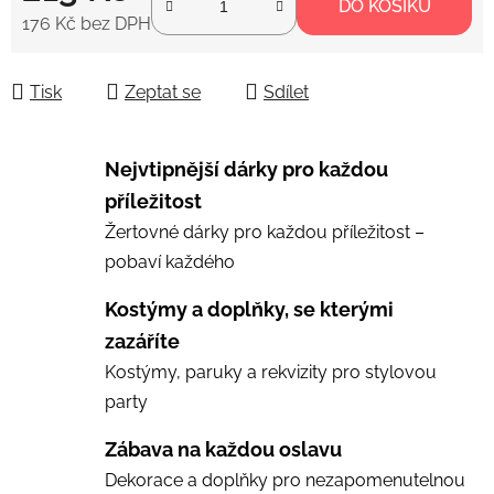
DO KOŠÍKU
176 Kč bez DPH
Měrná cena:
Tisk
Zeptat se
Sdílet
Nejvtipnější dárky pro každou
příležitost
Žertovné dárky pro každou příležitost –
pobaví každého
Kostýmy a doplňky, se kterými
zazáříte
Kostýmy, paruky a rekvizity pro stylovou
party
Zábava na každou oslavu
Dekorace a doplňky pro nezapomenutelnou