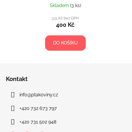
Skladem
(3 ks)
331 Kč bez DPH
400 Kč
DO KOŠÍKU
Z
á
Kontakt
p
a
info
@
ptakoviny.cz
t
í
+420 732 673 797
+420 731 502 948