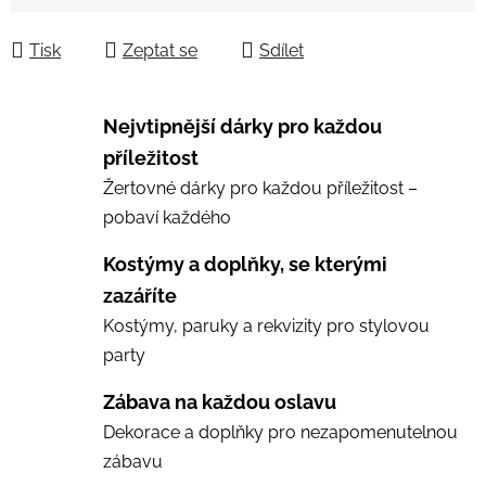
Měrná cena:
Tisk
Zeptat se
Sdílet
Nejvtipnější dárky pro každou
příležitost
Žertovné dárky pro každou příležitost –
pobaví každého
Kostýmy a doplňky, se kterými
zazáříte
Kostýmy, paruky a rekvizity pro stylovou
party
Zábava na každou oslavu
Dekorace a doplňky pro nezapomenutelnou
zábavu