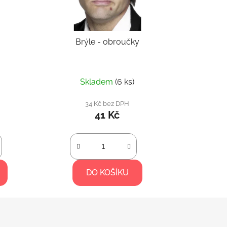
Brýle - obroučky
Skladem
(6 ks)
34 Kč bez DPH
41 Kč
DO KOŠÍKU