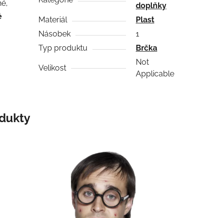
né,
doplňky
é
Materiál
Plast
Násobek
1
Typ produktu
Brčka
Not
Velikost
Applicable
odukty