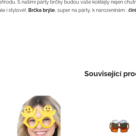
přírodu. S našimi párty brčky budou vaše koktejly nejen chut
ale i stylové!.
Brčka brýle
, super na párty, k narozenínám :
čir
Související pr