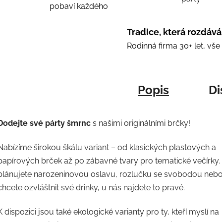
pobaví každého
Tradice, která rozdává
Rodinná firma 30+ let, vš
Popis
Di
Dodejte své párty šmrnc
s našimi originálními brčky!
Nabízíme širokou škálu variant – od klasických plastových a
papírových brček až po zábavné tvary pro tematické večírky.
plánujete narozeninovou oslavu, rozlučku se svobodou nebo
chcete ozvláštnit své drinky, u nás najdete to pravé.
K dispozici jsou také ekologické varianty pro ty, kteří myslí na