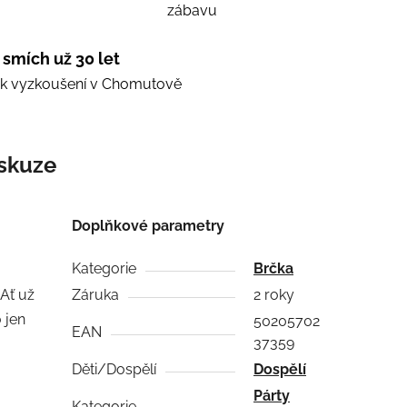
zábavu
 smích už 30 let
e k vyzkoušení v Chomutově
skuze
Doplňkové parametry
Kategorie
Brčka
 Ať už
Záruka
2 roky
 jen
50205702
EAN
37359
Děti/Dospělí
Dospělí
Párty
Kategorie