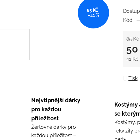
5
85 KČ
Dostup
hvězdič
–41 %
Kód:
85 Kč
50
41 Kč
Měrná
Tisk
Nejvtipnější dárky
Kostýmy 
pro každou
se kterým
příležitost
Kostýmy, p
Žertovné dárky pro
rekvizity p
každou příležitost –
party