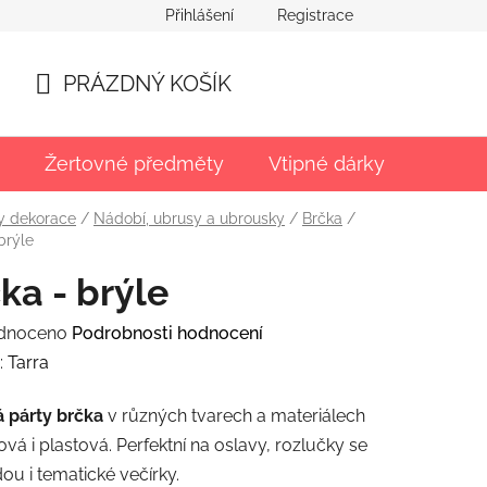
Přihlášení
Registrace
PRÁZDNÝ KOŠÍK
NÁKUPNÍ
KOŠÍK
Žertovné předměty
Vtipné dárky
Párty
y dekorace
/
Nádobí, ubrusy a ubrousky
/
Brčka
/
brýle
ka - brýle
rné
dnoceno
Podrobnosti hodnocení
ení
:
Tarra
tu
á párty brčka
v různých tvarech a materiálech
ová i plastová. Perfektní na oslavy, rozlučky se
u i tematické večírky.