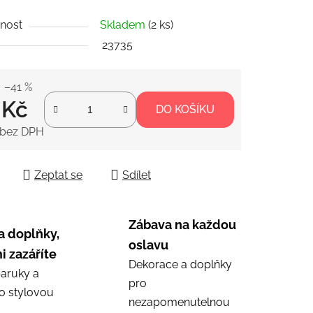
nost
Skladem
(2 ks)
ek.
23735
–41 %
 Kč
DO KOŠÍKU
 bez DPH
 cena:
Zeptat se
Sdílet
Zábava na každou
a doplňky,
oslavu
i zazáříte
Dekorace a doplňky
aruky a
pro
ro stylovou
nezapomenutelnou