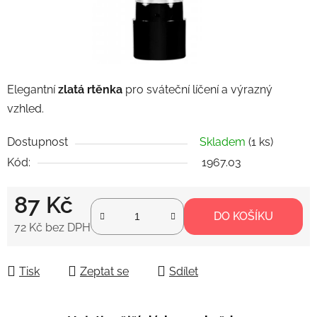
Elegantní
zlatá rtěnka
pro sváteční líčení a výrazný
vzhled.
Dostupnost
Skladem
(1 ks)
Kód:
1967.03
87 Kč
DO KOŠÍKU
72 Kč bez DPH
Měrná cena:
Tisk
Zeptat se
Sdílet