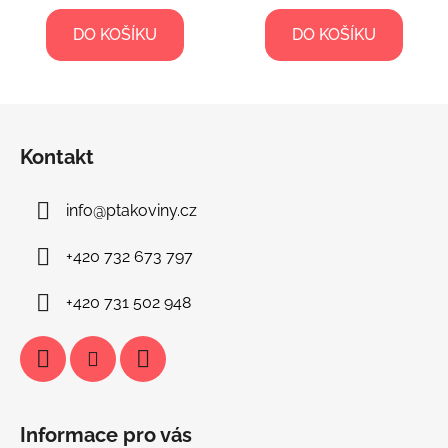
DO KOŠÍKU
DO KOŠÍKU
Z
á
Kontakt
p
a
info
@
ptakoviny.cz
t
í
+420 732 673 797
+420 731 502 948
Informace pro vás