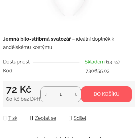
Jemná bílo-stříbrná svatozář
– ideální doplněk k
andělskému kostýmu.
Dostupnost
Skladem
(13 ks)
Kód:
730655.03
72 Kč
DO KOŠÍKU
60 Kč bez DPH
Měrná cena:
Tisk
Zeptat se
Sdílet