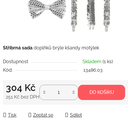
Stříbrná sada
doplňků brýle kšandy motýlek
Dostupnost
Skladem
(1 ks)
Kód:
13486.03
304 Kč
DO KOŠÍKU
251 Kč bez DPH
Měrná cena:
Tisk
Zeptat se
Sdílet