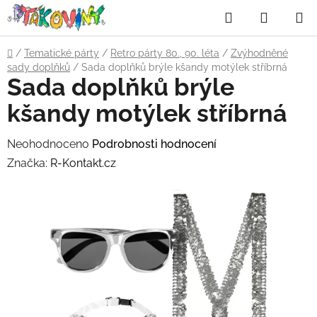
Přejít
Hledat
NÁKUP
na
obsah
KOŠÍK
Domů
/
Tematické párty
/
Retro párty 80., 90. léta
/
Zvýhodněné
sady doplňků
/
Sada doplňků brýle kšandy motýlek stříbrná
Sada doplňků brýle
kšandy motýlek stříbrná
Průměrné
Neohodnoceno
Podrobnosti hodnocení
hodnocení
Značka:
R-Kontakt.cz
produktu
je
0,0
z
5
hvězdiček.