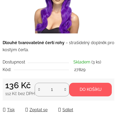
Dlouhé tvarovatelné čertí rohy
– strašidelný doplněk pro
kostým čerta.
Dostupnost
Skladem
(3 ks)
Kód:
27829
136 Kč
DO KOŠÍKU
112 Kč bez DPH
Měrná cena:
Tisk
Zeptat se
Sdílet