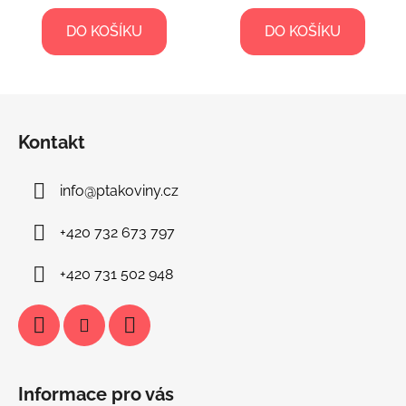
DO KOŠÍKU
DO KOŠÍKU
Z
á
Kontakt
p
a
info
@
ptakoviny.cz
t
í
+420 732 673 797
+420 731 502 948
Informace pro vás