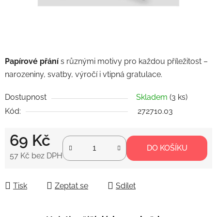
Papírové přání
s různými motivy pro každou příležitost –
narozeniny, svatby, výročí i vtipná gratulace.
Dostupnost
Skladem
(3 ks)
Kód:
272710.03
69 Kč
DO KOŠÍKU
57 Kč bez DPH
Měrná cena:
Tisk
Zeptat se
Sdílet