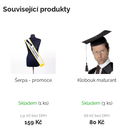
Související produkty
Šerpa - promoce
Klobouk maturant
Skladem
(1 ks)
Skladem
(3 ks)
131 Kč bez DPH
66 Kč bez DPH
159 Kč
80 Kč