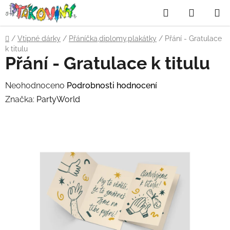
Přejít
Hledat
NÁKUP
na
obsah
KOŠÍK
Domů
/
Vtipné dárky
/
Přáníčka,diplomy,plakátky
/
Přání - Gratulace
k titulu
Přání - Gratulace k titulu
Průměrné
Neohodnoceno
Podrobnosti hodnocení
hodnocení
Značka:
PartyWorld
produktu
je
0,0
z
5
hvězdiček.