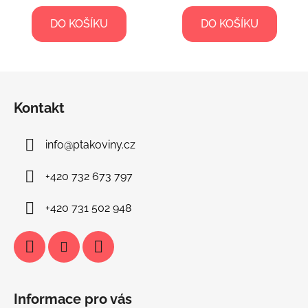
DO KOŠÍKU
DO KOŠÍKU
Z
á
Kontakt
p
a
info
@
ptakoviny.cz
t
í
+420 732 673 797
+420 731 502 948
Informace pro vás