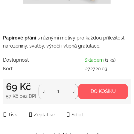
Papírové přání
s různými motivy pro každou příležitost –
narozeniny, svatby, výročí i vtipná gratulace.
Dostupnost
Skladem
(1 ks)
Kód:
272720.03
69 Kč
DO KOŠÍKU
57 Kč bez DPH
Měrná cena:
Tisk
Zeptat se
Sdílet