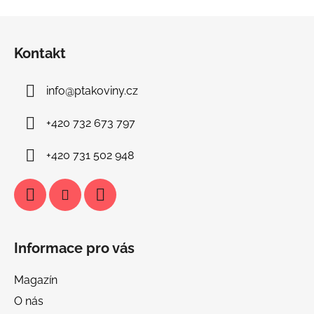
Z
á
Kontakt
p
a
info
@
ptakoviny.cz
t
í
+420 732 673 797
+420 731 502 948
Informace pro vás
Magazín
O nás