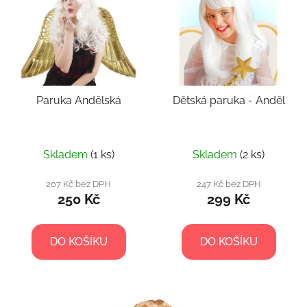
p
o
i
d
s
u
p
k
r
t
Paruka Andělská
Dětská paruka - Anděl
o
ů
d
u
k
Skladem
(1 ks)
Skladem
(2 ks)
t
207 Kč bez DPH
247 Kč bez DPH
ů
250 Kč
299 Kč
DO KOŠÍKU
DO KOŠÍKU