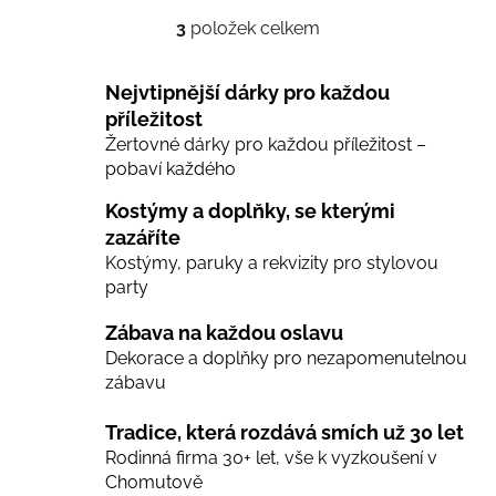
3
položek celkem
O
v
l
Nejvtipnější dárky pro každou
á
příležitost
d
Žertovné dárky pro každou příležitost –
a
pobaví každého
c
í
Kostýmy a doplňky, se kterými
p
zazáříte
r
Kostýmy, paruky a rekvizity pro stylovou
v
party
k
y
Zábava na každou oslavu
v
Dekorace a doplňky pro nezapomenutelnou
ý
zábavu
p
i
Tradice, která rozdává smích už 30 let
s
Rodinná firma 30+ let, vše k vyzkoušení v
u
Chomutově