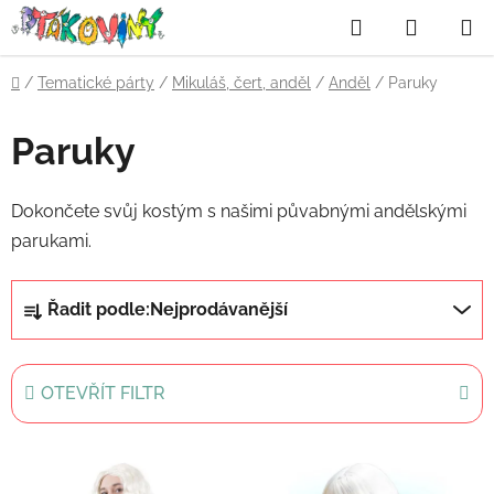
Přejít
Hledat
NÁKUP
na
obsah
KOŠÍK
Domů
/
Tematické párty
/
Mikuláš, čert, anděl
/
Anděl
/
Paruky
Paruky
Dokončete svůj kostým s našimi půvabnými andělskými
parukami.
Ř
Řadit podle:
Nejprodávanější
a
z
e
OTEVŘÍT FILTR
n
í
V
p
ý
r