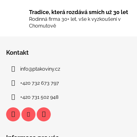
Tradice, která rozdává smích už 30 let
Rodinná firma 30+ let, vše k vyzkoušení v
Chomutově
Z
á
Kontakt
p
a
info
@
ptakoviny.cz
t
í
+420 732 673 797
+420 731 502 948