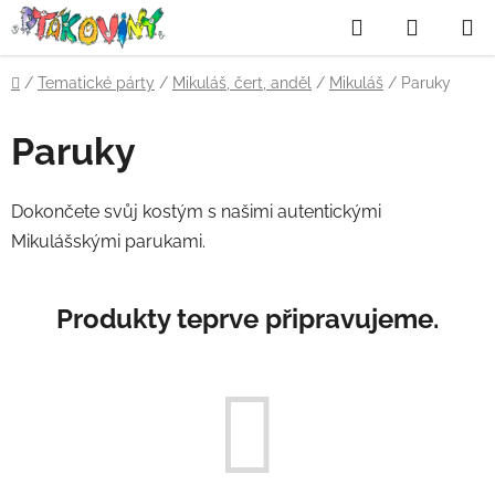
Přejít
Hledat
NÁKUP
na
obsah
KOŠÍK
Domů
/
Tematické párty
/
Mikuláš, čert, anděl
/
Mikuláš
/
Paruky
Paruky
Dokončete svůj kostým s našimi autentickými
Mikulášskými parukami.
Produkty teprve připravujeme.