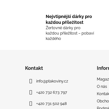
Nejvtipnější dárky pro
každou příležitost
Žertovné dárky pro
každou příležitost – pobaví
každého
Z
á
Kontakt
Info
p
a
Magaz
info
@
ptakoviny.cz
t
O nás
í
+420 732 673 797
Kontak
Obcho
+420 731 502 948
Podmí