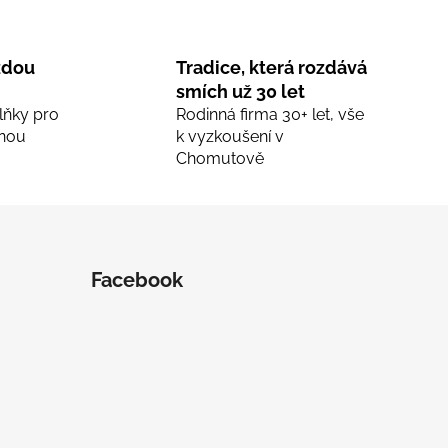
ždou
Tradice, která rozdává
smích už 30 let
lňky pro
Rodinná firma 30+ let, vše
nou
k vyzkoušení v
Chomutově
Facebook