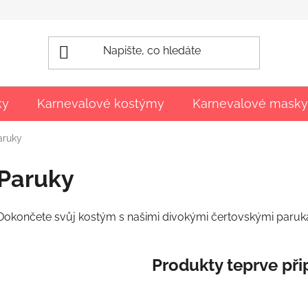
ky
Karnevalové kostýmy
Karnevalové masky
aruky
Paruky
Dokončete svůj kostým s našimi divokými čertovskými paruk
Produkty teprve při