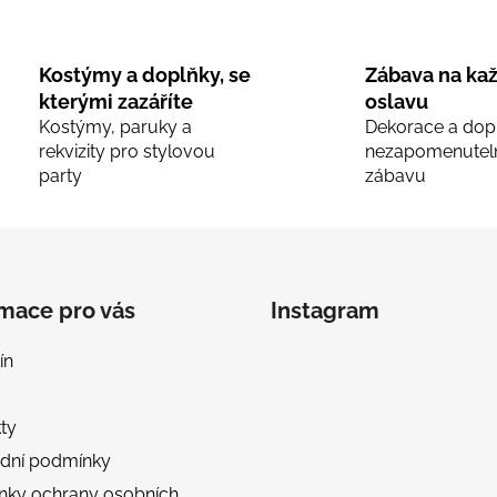
Kostýmy a doplňky, se
Zábava na ka
kterými zazáříte
oslavu
Kostýmy, paruky a
Dekorace a dop
rekvizity pro stylovou
nezapomenutel
party
zábavu
rmace pro vás
Instagram
ín
ty
dní podmínky
nky ochrany osobních