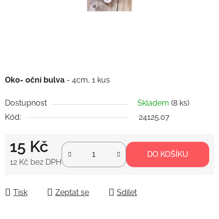
Oko- oční bulva
- 4cm, 1 kus
Dostupnost
Skladem
(8 ks)
Kód:
24125.07
15 Kč
DO KOŠÍKU
12 Kč bez DPH
Měrná cena:
Tisk
Zeptat se
Sdílet