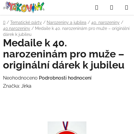
Přejít
Hledat
NÁKUP
na
obsah
KOŠÍK
Domů
/
Tematické párty
/
Narozeniny a jubilea
/
40. narozeniny
/
40.narozeniny
/
Medaile k 40. narozeninám pro muže – originální
dárek k jubileu
Medaile k 40.
narozeninám pro muže –
originální dárek k jubileu
Průměrné
Neohodnoceno
Podrobnosti hodnocení
hodnocení
Značka:
Jirka
produktu
je
0,0
z
5