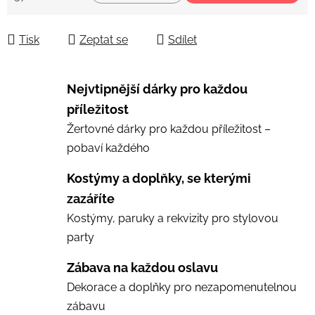
Měrná cena:
Tisk
Zeptat se
Sdílet
Nejvtipnější dárky pro každou
příležitost
Žertovné dárky pro každou příležitost –
pobaví každého
Kostýmy a doplňky, se kterými
zazáříte
Kostýmy, paruky a rekvizity pro stylovou
party
Zábava na každou oslavu
Dekorace a doplňky pro nezapomenutelnou
zábavu