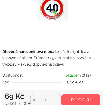
hvězdiček.
Dřevěná narozeninová medaile
s číslem jubilea a
vtipným nápisem. Průměr 12,5 cm, stuha v barvách
trikolory – skvělý doplněk na oslavu!
Dostupnost
Skladem
(6 ks)
Kód:
2160-6.03
69 Kč
DO KOŠÍKU
57 Kč bez DPH