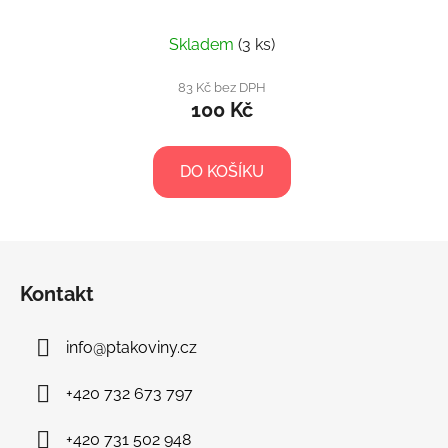
Skladem
(3 ks)
83 Kč bez DPH
100 Kč
DO KOŠÍKU
Z
á
Kontakt
p
a
info
@
ptakoviny.cz
t
í
+420 732 673 797
+420 731 502 948