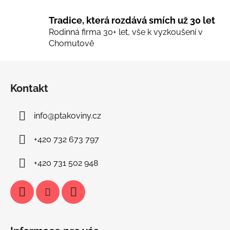
Tradice, která rozdává smích už 30 let
Rodinná firma 30+ let, vše k vyzkoušení v
Chomutově
Z
á
Kontakt
p
a
info
@
ptakoviny.cz
t
í
+420 732 673 797
+420 731 502 948