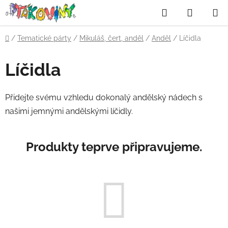
Přejít
Hledat
NÁKUP
na
obsah
KOŠÍK
Domů
/
Tematické párty
/
Mikuláš, čert, anděl
/
Anděl
/
Líčidla
Líčidla
Přidejte svému vzhledu dokonalý andělský nádech s
našimi jemnými andělskými líčidly.
Produkty teprve připravujeme.