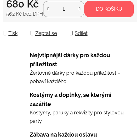
680 Kč
DO KOŠÍKU
562 Kč bez DPH
Měrná cena:
Tisk
Zeptat se
Sdílet
Nejvtipnější dárky pro každou
příležitost
Žertovné dárky pro každou příležitost –
pobaví každého
Kostýmy a doplňky, se kterými
zazáříte
Kostýmy, paruky a rekvizity pro stylovou
party
Zábava na každou oslavu