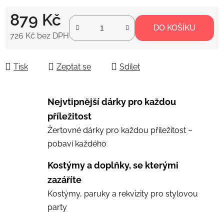
879 Kč
DO KOŠÍKU
726 Kč bez DPH
Měrná cena:
Tisk
Zeptat se
Sdílet
Nejvtipnější dárky pro každou
příležitost
Žertovné dárky pro každou příležitost –
pobaví každého
Kostýmy a doplňky, se kterými
zazáříte
Kostýmy, paruky a rekvizity pro stylovou
party