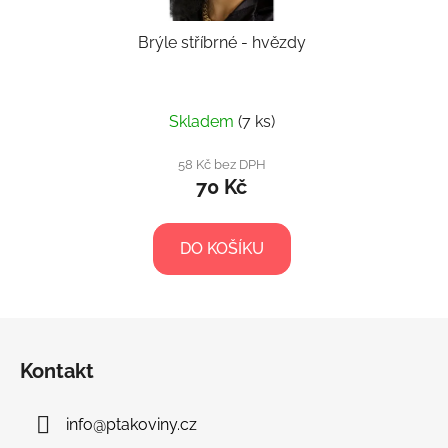
Brýle stříbrné - hvězdy
Skladem
(7 ks)
58 Kč bez DPH
70 Kč
DO KOŠÍKU
Z
á
Kontakt
p
a
info
@
ptakoviny.cz
t