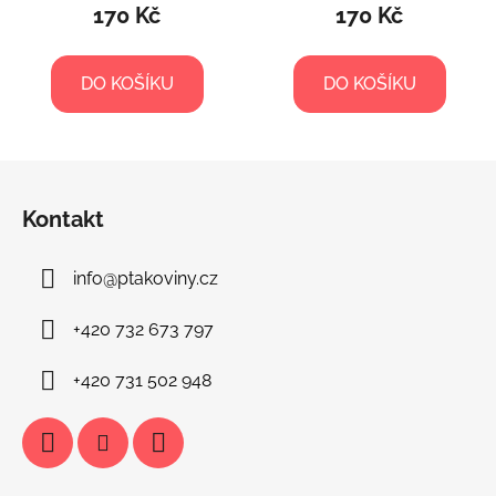
170 Kč
170 Kč
DO KOŠÍKU
DO KOŠÍKU
Z
á
Kontakt
p
a
info
@
ptakoviny.cz
t
í
+420 732 673 797
+420 731 502 948