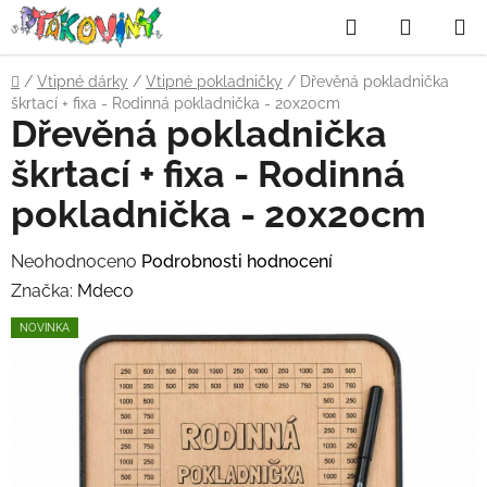
Přejít
Hledat
NÁKUP
na
obsah
KOŠÍK
Domů
/
Vtipné dárky
/
Vtipné pokladničky
/
Dřevěná pokladnička
škrtací + fixa - Rodinná pokladnička - 20x20cm
Dřevěná pokladnička
škrtací + fixa - Rodinná
pokladnička - 20x20cm
Průměrné
Neohodnoceno
Podrobnosti hodnocení
hodnocení
Značka:
Mdeco
produktu
NOVINKA
je
0,0
z
5
hvězdiček.